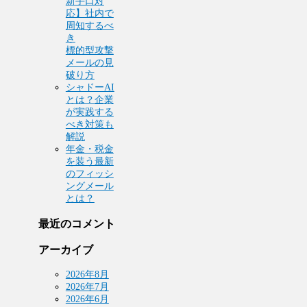
新手口対
応】社内で
周知するべ
き
標的型攻撃
メールの見
破り方
シャドーAI
とは？企業
が実践する
べき対策も
解説
年金・税金
を装う最新
のフィッシ
ングメール
とは？
最近のコメント
アーカイブ
2026年8月
2026年7月
2026年6月