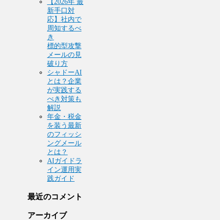
【2026年 最
新手口対
応】社内で
周知するべ
き
標的型攻撃
メールの見
破り方
シャドーAI
とは？企業
が実践する
べき対策も
解説
年金・税金
を装う最新
のフィッシ
ングメール
とは？
AIガイドラ
イン運用実
践ガイド
最近のコメント
アーカイブ