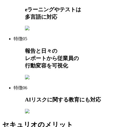
eラーニングやテストは
多言語に対応
特徴
05
報告と日々の
レポートから従業員の
行動変容を可視化
特徴
06
AIリスク
に関する
教育にも対応
セキュリオのメリット