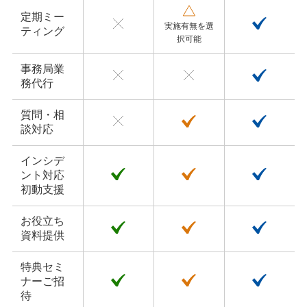
定期ミー
実施有無を選
ティング
択可能
事務局業
務代行
質問・相
談対応
インシデ
ント対応
初動支援
お役立ち
資料提供
特典セミ
ナーご招
待