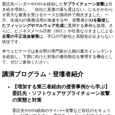
委託先ベンダーやOSSを経由した
サプライチェーン攻撃
は引
き続き増加し、「自社に直接の落ち度はない」にもかかわら
ず甚大な被害を受けるケースが国内外で相次ぎました。一
方、生成AIの業務活用が加速する中、攻撃者が
AIを駆使し
たフィッシングやマルウェア生成
に悪用する事例も急増。さ
らに、ビジネスメール詐欺（BEC）や社長なりすましによる
企業の不正送金被害
は、手口の巧妙化と高額化が止まらない
状況です。
本ウェビナーでは
各分野の専門家が上期の重大インシデント
を総括し、下期に向けた対策の優先順位を整理する機会
とし
て、ぜひご参加ください。
講演プログラム・登壇者紹介
【増加する第三者経由の侵害事例から学ぶ】
委託先・ソフトウェアサプライチェーン攻撃
の実態と対策
委託先やOSS経由のサイバー攻撃など自社のセキュリ