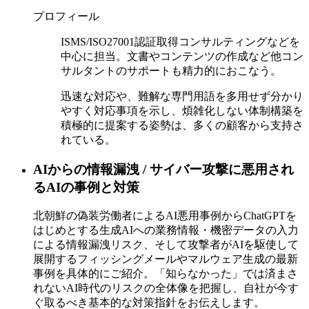
プロフィール
ISMS/ISO27001認証取得コンサルティングなどを
中心に担当。文書やコンテンツの作成など他コン
サルタントのサポートも精力的におこなう。
迅速な対応や、難解な専門用語を多用せず分かり
やすく対応事項を示し、煩雑化しない体制構築を
積極的に提案する姿勢は、多くの顧客から支持さ
れている。
AIからの情報漏洩 / サイバー攻撃に悪用され
るAIの事例と対策
北朝鮮の偽装労働者によるAI悪用事例からChatGPTを
はじめとする生成AIへの業務情報・機密データの入力
による情報漏洩リスク、そして攻撃者がAIを駆使して
展開するフィッシングメールやマルウェア生成の最新
事例を具体的にご紹介。「知らなかった」では済まさ
れないAI時代のリスクの全体像を把握し、自社が今す
ぐ取るべき基本的な対策指針をお伝えします。