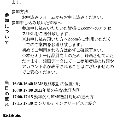
ます。
参加方法
参
お申込みフォームからお申し込みください。
加
参加申し込み頂いた皆様へ
に
参加申し込みいただいた皆様にZoomへのアクセ
つ
スURLをご送付致します。
い
※お申し込み頂いた方へZoomをご利用いただく
て
上でのご案内をお送り致します。
初めてご利用される方は必ずご確認下さい。
※本セミナーは品質向上のため、録画させていた
だきます。録画データにて、ご参加者様のお顔や
アカウント名が表示されることはございませんの
でご安心ください。
当
16:30-16:40
ISMS規格改訂の位置づけ
日
16:40-17:00
2022年版の主な改訂内容
の
17:00-17:15
効率的なISMS改訂対応の進め方
流
17:15-17:30
コンサルティングサービスご紹介
れ