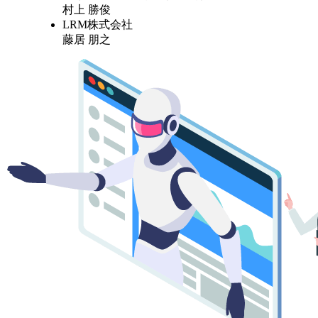
村上 勝俊
LRM株式会社
藤居 朋之