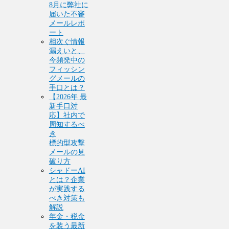
8月に弊社に
届いた不審
メールレポ
ート
相次ぐ情報
漏えいと、
今頻発中の
フィッシン
グメールの
手口とは？
【2026年 最
新手口対
応】社内で
周知するべ
き
標的型攻撃
メールの見
破り方
シャドーAI
とは？企業
が実践する
べき対策も
解説
年金・税金
を装う最新