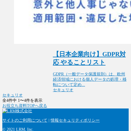
【日本企業向け】GDPR対
応 やることリスト
GDPR（一般データ保護規則）は、欧州
経済領域における個人データの処理・移
転について定め...
セキュリオ
セキュリオ
全4件中 1〜4件を表示
お役立ち資料TOPへ戻る
サイトのご利用について
|
情報セキュリティポリシー
© 2021 LRM, Inc.