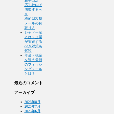
新手口対
応】社内で
周知するべ
き
標的型攻撃
メールの見
破り方
シャドーAI
とは？企業
が実践する
べき対策も
解説
年金・税金
を装う最新
のフィッシ
ングメール
とは？
最近のコメント
アーカイブ
2026年8月
2026年7月
2026年6月