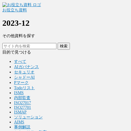
お役立ち資料
2023-12
その他資料を探す
検索
目的で見つける
すべて
AIガバナンス
セキュリオ
シャドーAI
Pマーク
Todoリスト
ISMS
内部監査
ISO27017
ISO27701
ISMAP
ソリューション
AIMS
事例解説