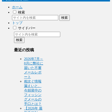
ホーム
検索
検索
トップ
サイドバー
検索
最近の投稿
2026年7月～
8月に弊社に
届いた不審
メールレポ
ート
相次ぐ情報
漏えいと、
今頻発中の
フィッシン
グメールの
手口とは？
【2026年 最