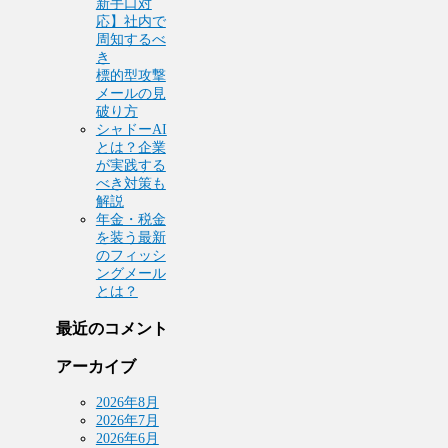
新手口対
応】社内で
周知するべ
き
標的型攻撃
メールの見
破り方
シャドーAI
とは？企業
が実践する
べき対策も
解説
年金・税金
を装う最新
のフィッシ
ングメール
とは？
最近のコメント
アーカイブ
2026年8月
2026年7月
2026年6月