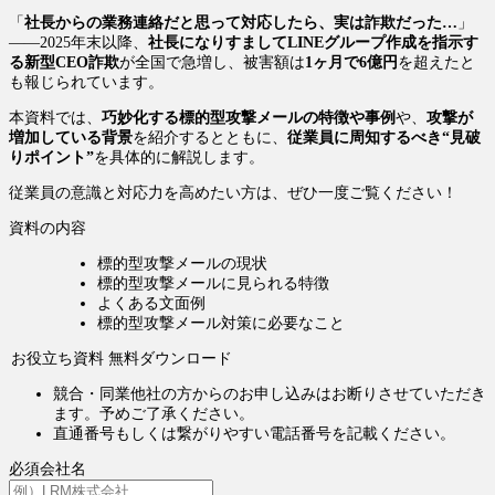
「
社長からの業務連絡だと思って対応したら、実は詐欺だった…
」
——2025年末以降、
社長になりすましてLINEグループ作成を指示す
る新型CEO詐欺
が全国で急増し、被害額は
1ヶ月で6億円
を超えたと
も報じられています。
本資料では、
巧妙化する標的型攻撃メールの特徴や事例
や、
攻撃が
増加している背景
を紹介するとともに、
従業員に周知するべき“見破
りポイント”
を具体的に解説します。
従業員の意識と対応力を高めたい方は、ぜひ一度ご覧ください！
資料の内容
標的型攻撃メールの現状
標的型攻撃メールに見られる特徴
よくある文面例
標的型攻撃メール対策に必要なこと
お役立ち資料 無料ダウンロード
競合・同業他社の方からのお申し込みはお断りさせていただき
ます。予めご了承ください。
直通番号もしくは繋がりやすい電話番号を記載ください。
必須
会社名