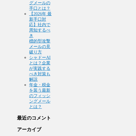
グメールの
手口とは？
【2026年 最
新手口対
応】社内で
周知するべ
き
標的型攻撃
メールの見
破り方
シャドーAI
とは？企業
が実践する
べき対策も
解説
年金・税金
を装う最新
のフィッシ
ングメール
とは？
最近のコメント
アーカイブ