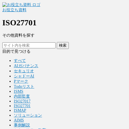
お役立ち資料
ISO27701
その他資料を探す
検索
目的で見つける
すべて
AIガバナンス
セキュリオ
シャドーAI
Pマーク
Todoリスト
ISMS
内部監査
ISO27017
ISO27701
ISMAP
ソリューション
AIMS
事例解説