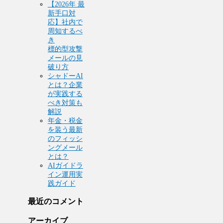
【2026年 最
新手口対
応】社内で
周知するべ
き
標的型攻撃
メールの見
破り方
シャドーAI
とは？企業
が実践する
べき対策も
解説
年金・税金
を装う最新
のフィッシ
ングメール
とは？
AIガイドラ
イン運用実
践ガイド
最近のコメント
アーカイブ