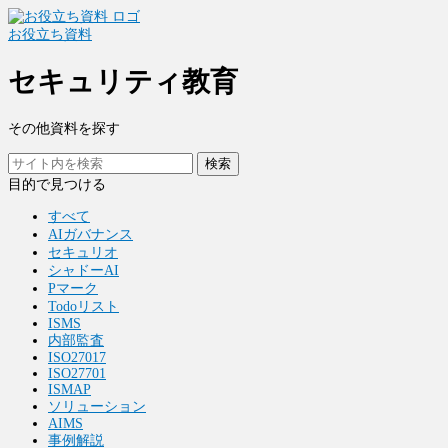
お役立ち資料
セキュリティ教育
その他資料を探す
検索
目的で見つける
すべて
AIガバナンス
セキュリオ
シャドーAI
Pマーク
Todoリスト
ISMS
内部監査
ISO27017
ISO27701
ISMAP
ソリューション
AIMS
事例解説