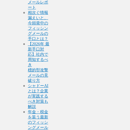
メールレポ
ート
相次ぐ情報
漏えいと、
今頻発中の
フィッシン
グメールの
手口とは？
【2026年 最
新手口対
応】社内で
周知するべ
き
標的型攻撃
メールの見
破り方
シャドーAI
とは？企業
が実践する
べき対策も
解説
年金・税金
を装う最新
のフィッシ
ングメール