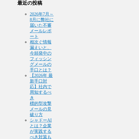
最近の投稿
2026年7月～
8月に弊社に
届いた不審
メールレポ
ート
相次ぐ情報
漏えいと、
今頻発中の
フィッシン
グメールの
手口とは？
【2026年 最
新手口対
応】社内で
周知するべ
き
標的型攻撃
メールの見
破り方
シャドーAI
とは？企業
が実践する
べき対策も