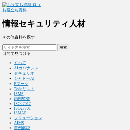
お役立ち資料
情報セキュリティ人材
その他資料を探す
検索
目的で見つける
すべて
AIガバナンス
セキュリオ
シャドーAI
Pマーク
Todoリスト
ISMS
内部監査
ISO27017
ISO27701
ISMAP
ソリューション
AIMS
事例解説