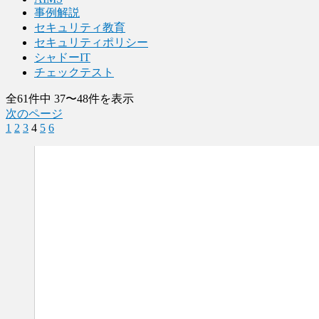
事例解説
セキュリティ教育
セキュリティポリシー
シャドーIT
チェックテスト
全61件中 37〜48件を表示
次のページ
1
2
3
4
5
6