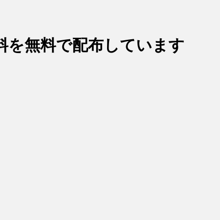
料を
無料
で配布しています