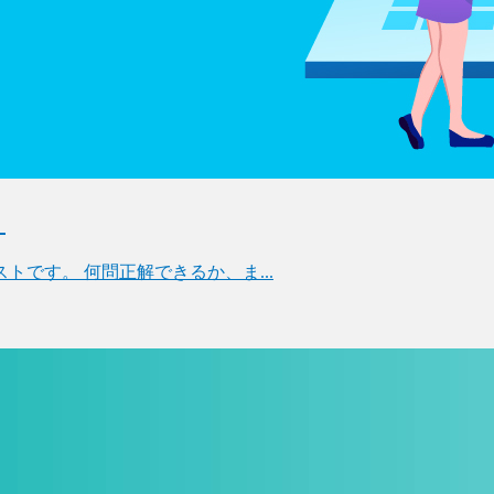
ト
です。 何問正解できるか、ま...