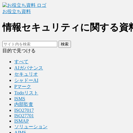
お役立ち資料
情報セキュリティに関する資
検索
目的で見つける
すべて
AIガバナンス
セキュリオ
シャドーAI
Pマーク
Todoリスト
ISMS
内部監査
ISO27017
ISO27701
ISMAP
ソリューション
AIMS