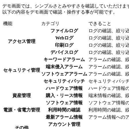
デモ画面では、シンプルさとみやすさを確認していただけま
以下の内容をデモ画面で確認・操作する事が可能です。
機能
カテゴリ
できること
ファイルログ
ログの確認、絞り
Webログ
ログの確認、絞り
アクセス管理
印刷ログ
ログの確認、絞り
デバイスログ
ログの確認、絞り
キーワードアラーム
アラームの確認、
端末侵入アラーム
アラームの確認、
セキュリティ管理
ソフトウェアアラーム
アラームの確認、
セキュリティパッチ
セキュリティパッ
ハードウェア情報
ハードウェア情報
資産管理
購入・リース情報
端末情報の確認、
ソフトウェア情報
ソフトウェア情報
電源・省電力管理
利用時間の確認
利用時間の確認、
最新アラーム情報
アラーム情報への
アカウント管理
その他