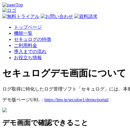
トップページ
機能一覧
セキュログの特徴
ご利用料金
導入までの流れ
お役立ち情報
セキュログデモ画面について
ログ取得に特化したログ管理ソフト「セキュログ」には、本
デモ版ページURL：
https://lrm.jp/seculog1/demo/portal/
デモ画面で確認できること