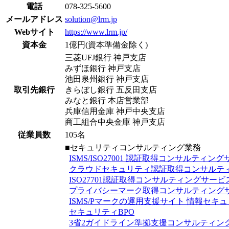
電話
078-325-5600
メールアドレス
solution@lrm.jp
Webサイト
https://www.lrm.jp/
資本金
1億円(資本準備金除く)
三菱UFJ銀行 神戸支店
みずほ銀行 神戸支店
池田泉州銀行 神戸支店
取引先銀行
きらぼし銀行 五反田支店
みなと銀行 本店営業部
兵庫信用金庫 神戸中央支店
商工組合中央金庫 神戸支店
従業員数
105名
■セキュリティコンサルティング業務
ISMS/ISO27001 認証取得コンサルティン
クラウドセキュリティ認証取得コンサルテ
ISO27701認証取得コンサルティングサービ
プライバシーマーク取得コンサルティング
ISMS/Pマークの運用支援サイト 情報セキ
セキュリティBPO
3省2ガイドライン準拠支援コンサルティン