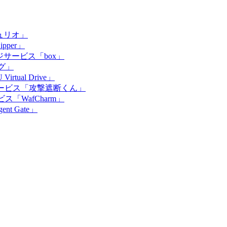
ュリオ」
per」
サービス「box」
グ」
ual Drive」
ービス「攻撃遮断くん」
ビス「WafCharm」
nt Gate」