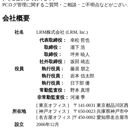
PCログ管理に関するご質問・ご相談・ご不明点などがござ
会社概要
社名
LRM株式会社 (LRM, Inc.)
代表取締役：
幸松 哲也
取締役：
瀧下 浩
取締役：
坪井 暁人
社外取締役：
坂田 靖志
役員
執行役員：
藤居 朋之
執行役員：
岩本 信太郎
執行役員：
日下部 優
常勤監査役：
野本 真理
非常勤監査役：
河瀬 季
[ 東京オフィス ] 〒141-0031 東京都品川区西
所在地
[ 神戸オフィス ] 〒650-0023 兵庫県神戸市
[ 名古屋オフィス ]〒450-0002 愛知県名古屋
設立
2006年12月