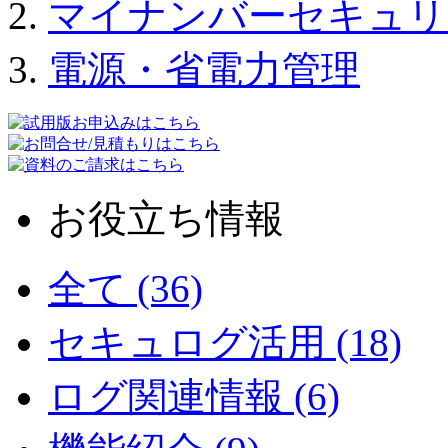
マイナンバーセキュリ
電源・省電力管理
お役立ち情報
全て (36)
セキュログ活用 (18)
ログ関連情報 (6)