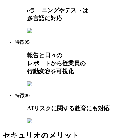
eラーニングやテストは
多言語に対応
特徴
05
報告と日々の
レポートから従業員の
行動変容を可視化
特徴
06
AIリスク
に関する
教育にも対応
セキュリオのメリット