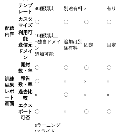
テンプ
40種類以上
別途有料
有り
×
レート
カスタ
〇
〇
〇
〇
マイズ
配信
利用可
内容
10種類以上
能
+独自ドメイ
追加は別
送信元
固定
固定
ン
途有料
ドメイ
追加可能
ン
開封
〇
〇
〇
〇
数・率
報告
訓練
〇
×
×
×
数・率
結果
レポ
過去比
〇
×
×
×
ート
較
画面
エクス
ポート
〇
×
〇
〇
可否
eラーニング
(スライド、