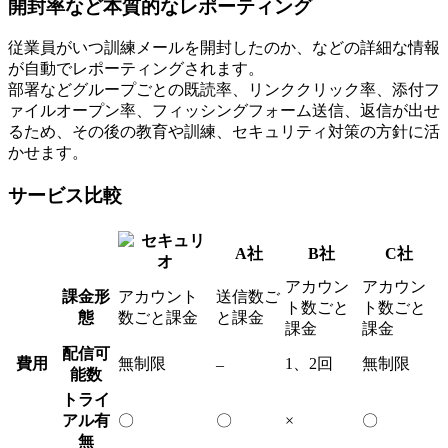
開封率など本質的なレポーティング
従業員がいつ訓練メールを開封したのか、などの詳細な情報
が自動でレポーティングされます。
部署などグループごとの既読率、リンククリック率、添付フ
ァイルオープン率、フィッシングフォーム送信、返信が出せ
るため、その後の教育や訓練、セキュリティ対策の方針に活
かせます。
サービス比較
A社
B社
C社
アカウン
アカウン
課金形
アカウント
送信数ご
ト数ごと
ト数ごと
態
数ごと課金
と課金
課金
課金
配信可
費用
無制限
1、2回
無制限
–
能数
トライ
アル有
〇
〇
×
〇
無