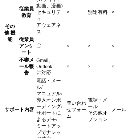
動画、漫画)
従業員
セキュリテ
×
別途有料
×
教育
ィ
アウェアネ
その
ス
他 機
能
従業員
アンケ
〇
×
×
×
ート
不審メ
Gmail、
ール報
Outlook
×
×
×
に対応
告
電話・メー
ル/
マニュアル/
導入オンボ
電話・メ
問い合わ
ーディング/
ール
サポート内容
せフォー
メール
サポートに
その他オ
ム
よるデモ/
プション
ミートアッ
プでナレッ