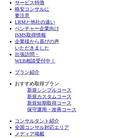
サービス特徴
格安コンサルに
要注意
LRMと他社の違い
ベンチャー企業向け
ISMS取得情報
企業様から喜びの声
いただきました
出張訪問・
WEB相談受付中！
プラン紹介
おすすめ取得プラン
新規
シンプルコース
新規
カスタムコース
新規
短期取得コース
保守
運用・改善コース
コンサルタント紹介
全国コンサル対応エリア
メディア掲載