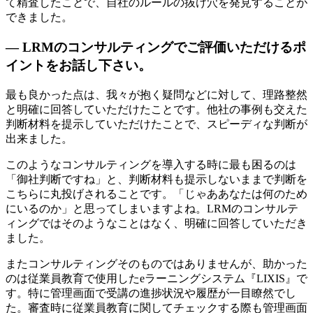
て精査したことで、自社のルールの抜け穴を発見することが
できました。
— LRMのコンサルティングでご評価いただけるポ
イントをお話し下さい。
最も良かった点は、我々が抱く疑問などに対して、理路整然
と明確に回答していただけたことです。他社の事例も交えた
判断材料を提示していただけたことで、スピーディな判断が
出来ました。
このようなコンサルティングを導入する時に最も困るのは
「御社判断ですね」と、判断材料も提示しないままで判断を
こちらに丸投げされることです。「じゃああなたは何のため
にいるのか」と思ってしまいますよね。LRMのコンサルテ
ィングではそのようなことはなく、明確に回答していただき
ました。
またコンサルティングそのものではありませんが、助かった
のは従業員教育で使用したeラーニングシステム『LIXIS』で
す。特に管理画面で受講の進捗状況や履歴が一目瞭然でし
た。審査時に従業員教育に関してチェックする際も管理画面