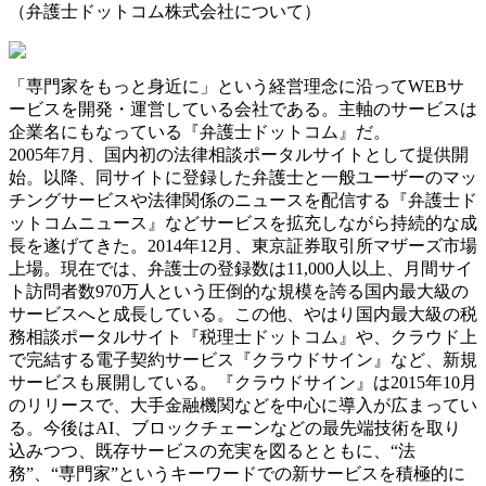
（弁護士ドットコム株式会社について）
「専門家をもっと身近に」という経営理念に沿ってWEBサ
ービスを開発・運営している会社である。主軸のサービスは
企業名にもなっている『弁護士ドットコム』だ。
2005年7月、国内初の法律相談ポータルサイトとして提供開
始。以降、同サイトに登録した弁護士と一般ユーザーのマッ
チングサービスや法律関係のニュースを配信する『弁護士ド
ットコムニュース』などサービスを拡充しながら持続的な成
長を遂げてきた。2014年12月、東京証券取引所マザーズ市場
上場。現在では、弁護士の登録数は11,000人以上、月間サイ
ト訪問者数970万人という圧倒的な規模を誇る国内最大級の
サービスへと成長している。この他、やはり国内最大級の税
務相談ポータルサイト『税理士ドットコム』や、クラウド上
で完結する電子契約サービス『クラウドサイン』など、新規
サービスも展開している。『クラウドサイン』は2015年10月
のリリースで、大手金融機関などを中心に導入が広まってい
る。今後はAI、ブロックチェーンなどの最先端技術を取り
込みつつ、既存サービスの充実を図るとともに、“法
務”、“専門家”というキーワードでの新サービスを積極的に