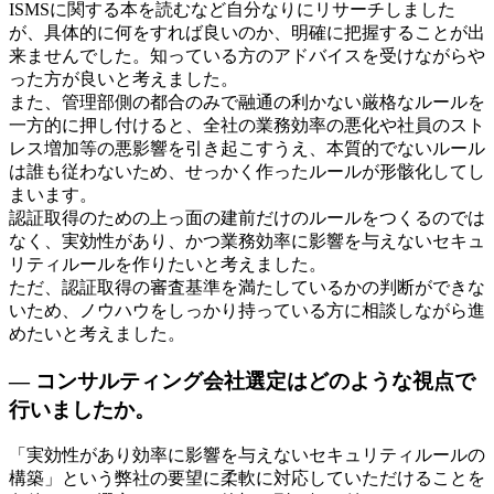
ISMSに関する本を読むなど自分なりにリサーチしました
が、具体的に何をすれば良いのか、明確に把握することが出
来ませんでした。知っている方のアドバイスを受けながらや
った方が良いと考えました。
また、管理部側の都合のみで融通の利かない厳格なルールを
一方的に押し付けると、全社の業務効率の悪化や社員のスト
レス増加等の悪影響を引き起こすうえ、本質的でないルール
は誰も従わないため、せっかく作ったルールが形骸化してし
まいます。
認証取得のための上っ面の建前だけのルールをつくるのでは
なく、実効性があり、かつ業務効率に影響を与えないセキュ
リティルールを作りたいと考えました。
ただ、認証取得の審査基準を満たしているかの判断ができな
いため、ノウハウをしっかり持っている方に相談しながら進
めたいと考えました。
— コンサルティング会社選定はどのような視点で
行いましたか。
「実効性があり効率に影響を与えないセキュリティルールの
構築」という弊社の要望に柔軟に対応していただけることを