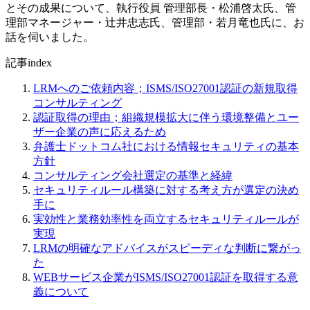
とその成果について、執行役員 管理部長・松浦啓太氏、管
理部マネージャー・辻井忠志氏、管理部・若月竜也氏に、お
話を伺いました。
記事index
LRMへのご依頼内容；ISMS/ISO27001認証の新規取得
コンサルティング
認証取得の理由；組織規模拡大に伴う環境整備とユー
ザー企業の声に応えるため
弁護士ドットコム社における情報セキュリティの基本
方針
コンサルティング会社選定の基準と経緯
セキュリティルール構築に対する考え方が選定の決め
手に
実効性と業務効率性を両立するセキュリティルールが
実現
LRMの明確なアドバイスがスピーディな判断に繋がっ
た
WEBサービス企業がISMS/ISO27001認証を取得する意
義について