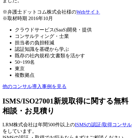
ました。
※弁護士ドットコム株式会社様の
Webサイト
※取材時期 2016年10月
クラウドサービス(SaaS)開発・提供
コンサルティング・士業
担当者の負担軽減
認証知識を基礎から学ぶ
既存の社内規程/文書類を活かす
50~199名
東京
複数拠点
他のコンサル導入事例を見る
ISMS/ISO27001新規取得に関する無料
相談・お見積り
LRM株式会社は年間500件以上の
ISMSの認証/取得コンサル
をしています。
ISMSの認証 ・取得でお悩みならまずはご相談ください。