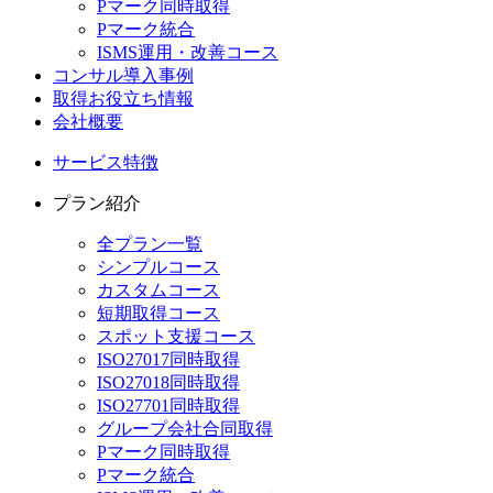
Pマーク同時取得
Pマーク統合
ISMS運用・改善コース
コンサル導入事例
取得お役立ち情報
会社概要
サービス特徴
プラン紹介
全プラン一覧
シンプルコース
カスタムコース
短期取得コース
スポット支援コース
ISO27017同時取得
ISO27018同時取得
ISO27701同時取得
グループ会社合同取得
Pマーク同時取得
Pマーク統合