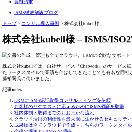
資料請求
ISMS徹底解説ブログ
トップ
>
コンサル導入事例
>
株式会社kubell様
株式会社kubell様 – ISMS
株式会社kubellでは、自社サービス『Chatwork』のサー
たワークスタイルで業績を伸ばしてきたことでも有名な同社
藤裕嗣氏に伺いました。
記事index
LRMにISMS認証取得コンサルティングを依頼
お客様のリクエストに応えるためにISMS認証を取得
社内体制・取得までのおおまかな流れ
クラウド活用の利便性を最大限に生かせるセキュリティ
成果物は全てクラウドで作成－こちらのワークスタイル
今後の課題とLRMへの期待