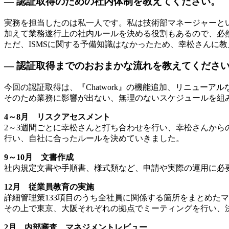
— 認証取得のための社内体制を教えてください。
実務を担当したのは私一人です。私は技術部マネージャーと
加えて業務遂行上の社内ルールを決める役割もあるので、必
ただ、ISMSに関する予備知識はなかったため、幸松さんに
— 認証取得までのおおまかな流れを教えてくださ
今回の認証取得は、『Chatwork』の機能追加、リニューア
そのため業務に影響が出ない、無理のないスケジュールを組
4～8月 リスクアセスメント
2～3週間ごとに幸松さんと打ち合わせを行い、幸松さんから
行い、自社に合ったルールを決めていきました。
9～10月 文書作成
社内規定文書や手順書、様式類など、申請や実際の運用に必要
12月 従業員教育の実施
詳細管理策133項目のうち全社員に関係する箇所をまとめた
その上で東京、大阪それぞれの拠点でミーティングを行い、
2月 内部審査、マネジメントレビュー