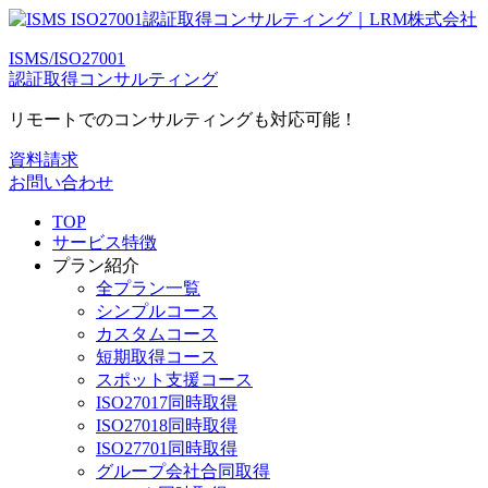
ISMS/ISO27001
認証取得コンサルティング
リモートでのコンサルティングも対応可能！
資料請求
お問い合わせ
TOP
サービス特徴
プラン紹介
全プラン一覧
シンプルコース
カスタムコース
短期取得コース
スポット支援コース
ISO27017同時取得
ISO27018同時取得
ISO27701同時取得
グループ会社合同取得