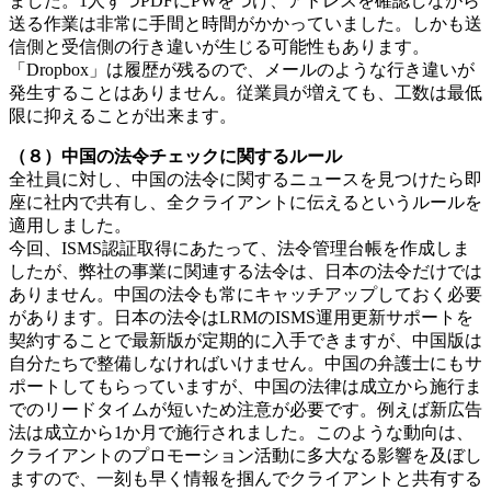
ました。1人ずつPDFにPWをつけ、アドレスを確認しながら
送る作業は非常に手間と時間がかかっていました。しかも送
信側と受信側の行き違いが生じる可能性もあります。
「Dropbox」は履歴が残るので、メールのような行き違いが
発生することはありません。従業員が増えても、工数は最低
限に抑えることが出来ます。
（８）中国の法令チェックに関するルール
全社員に対し、中国の法令に関するニュースを見つけたら即
座に社内で共有し、全クライアントに伝えるというルールを
適用しました。
今回、ISMS認証取得にあたって、法令管理台帳を作成しま
したが、弊社の事業に関連する法令は、日本の法令だけでは
ありません。中国の法令も常にキャッチアップしておく必要
があります。日本の法令はLRMのISMS運用更新サポートを
契約することで最新版が定期的に入手できますが、中国版は
自分たちで整備しなければいけません。中国の弁護士にもサ
ポートしてもらっていますが、中国の法律は成立から施行ま
でのリードタイムが短いため注意が必要です。例えば新広告
法は成立から1か月で施行されました。このような動向は、
クライアントのプロモーション活動に多大なる影響を及ぼし
ますので、一刻も早く情報を掴んでクライアントと共有する