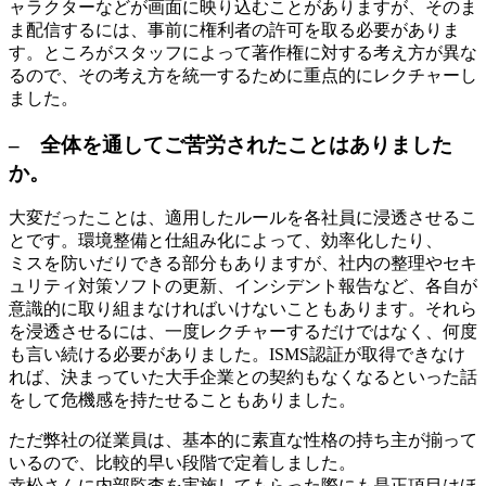
ャラクターなどが画面に映り込むことがありますが、そのま
ま配信するには、事前に権利者の許可を取る必要がありま
す。ところがスタッフによって著作権に対する考え方が異な
るので、その考え方を統一するために重点的にレクチャーし
ました。
– 全体を通してご苦労されたことはありました
か。
大変だったことは、適用したルールを各社員に浸透させるこ
とです。環境整備と仕組み化によって、効率化したり、
ミスを防いだりできる部分もありますが、社内の整理やセキ
ュリティ対策ソフトの更新、インシデント報告など、各自が
意識的に取り組まなければいけないこともあります。それら
を浸透させるには、一度レクチャーするだけではなく、何度
も言い続ける必要がありました。ISMS認証が取得できなけ
れば、決まっていた大手企業との契約もなくなるといった話
をして危機感を持たせることもありました。
ただ弊社の従業員は、基本的に素直な性格の持ち主が揃って
いるので、比較的早い段階で定着しました。
幸松さんに内部監査を実施してもらった際にも是正項目はほ