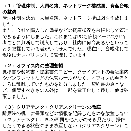
（１）管理体制、人員名簿、ネットワーク構成図、資産台帳
の整備
管理体制を決め、人員名簿、ネットワーク構成図を作成しま
した。
また、会社で購入した備品などの資産状況を台帳化して管理
できるようにしました。これまではPCも信頼ベースで担当
者ごとに判断して購入しており、社内に何台あるかというこ
とを把握している者がいませんでした。現在は、台帳化して
現物にナンバリングして管理しています。
（２）オフィス内の整理整頓
見積書や契約書・提案書のコピー、クライアントの会社案内
やパンフレットなどの保管ルールがなく、オフィスの至ると
ころに散乱していたものを処分しました。契約書の原本な
ど、保管すべきもの以外は、一部を電子化して残し、他は破
棄しました。
（３）クリアデスク・クリアスクリーンの徹底
離席時の机上に書類などの情報を記録したものを放置しない
（クリアデスク）、PCの画面を他人がのぞき見たり、操作
したりできる状態のまま放置しない（クリアスクリーン）こ