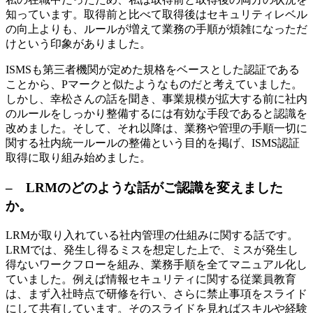
知っています。取得前と比べて取得後はセキュリティレベル
の向上よりも、ルールが増えて業務の手順が煩雑になっただ
けという印象がありました。
ISMSも第三者機関が定めた規格をベースとした認証である
ことから、Pマークと似たようなものだと考えていました。
しかし、幸松さんの話を聞き、事業規模が拡大する前に社内
のルールをしっかり整備するには有効な手段であると認識を
改めました。そして、それ以降は、業務や管理の手順一切に
関する社内統一ルールの整備という目的を掲げ、ISMS認証
取得に取り組み始めました。
– LRMのどのような話がご認識を変えました
か。
LRMが取り入れている社内管理の仕組みに関する話です。
LRMでは、発生し得るミスを想定した上で、ミスが発生し
得ないワークフローを組み、業務手順を全てマニュアル化し
ていました。例えば情報セキュリティに関する従業員教育
は、まず入社時点で研修を行い、さらに禁止事項をスライド
にして共有しています。そのスライドを見ればスキルや経験