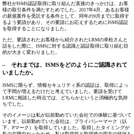
弊社がISMS認証取得に取り組んだ直接のきっかけは、お客
様の取引条件を満たすためでした。2017年4月、あるお客様
の新規案件を受託する条件として、同年の9月までに取得す
るよう要請があり、その要請にお応えするためにISMS認証
を取得することになりました。
ただ、要請されたお客様から紹介されたLRMの幸松さんと
話をした際に、ISMSに対する認識と認証取得に取り組む目
的が大きく変わりました。
– それまでは、ISMSをどのようにご認識されて
いましたか。
ISMSに限らず、情報セキュリティ系の認証は、取得によっ
て手間が増えるだけだと考えていました。要請を受けて
LRMに相談した時点では、どちらかというと消極的な気持
ちでした。
そのイメージは私が以前勤めていた会社での体験に基づいて
います。以前勤めていた会社は、プライバシーマーク（以
下、Pマーク）を取得していました。取得したタイミングが
私の在職中だったため、私は取得前と取得後の両方の状況を