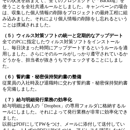
その状況を踏まえて、全てのプロジェクトで「Backlog」を
使うことを全社共通ルールとしました。キャンペーンの場合
は、収集した個人情報の削除をプロジェクトの最終工程に組
み込みました。それにより個人情報の削除をし忘れるという
ことは撲滅されました。
（５）ウィルス対策ソフトの統一と定期的なアップデート
全てのPCに指定したウィルス対策ソフトをインストール
し、毎日決まった時間にアップデートするというルールを適
用しました。さらにそのルールがしっかり遵守されているか
どうかを、担当者が抜きうちでチェックすることにしまし
た。
（６）誓約書・秘密保持契約書の整備
従業員の入社時及び退職時に交わす誓約書・秘密保持契約書
を完備しました。
（７）給与明細発行業務の効率化
給与明細は個人の「Dropbox」の専用フォルダに格納するル
ールにしました。それによって発行業務が非常に効率化でき
ました。
以前はPDFにしてPWをつけ、メールに添付して送付してい