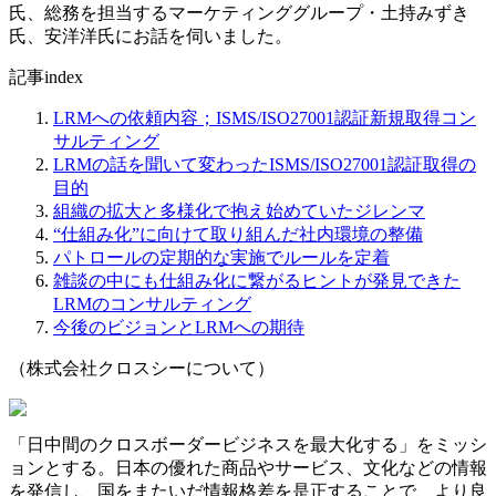
氏、総務を担当するマーケティンググループ・土持みずき
氏、安洋洋氏にお話を伺いました。
記事index
LRMへの依頼内容；ISMS/ISO27001認証新規取得コン
サルティング
LRMの話を聞いて変わったISMS/ISO27001認証取得の
目的
組織の拡大と多様化で抱え始めていたジレンマ
“仕組み化”に向けて取り組んだ社内環境の整備
パトロールの定期的な実施でルールを定着
雑談の中にも仕組み化に繋がるヒントが発見できた
LRMのコンサルティング
今後のビジョンとLRMへの期待
（株式会社クロスシーについて）
「日中間のクロスボーダービジネスを最大化する」をミッシ
ョンとする。日本の優れた商品やサービス、文化などの情報
を発信し、国をまたいだ情報格差を是正することで、より良