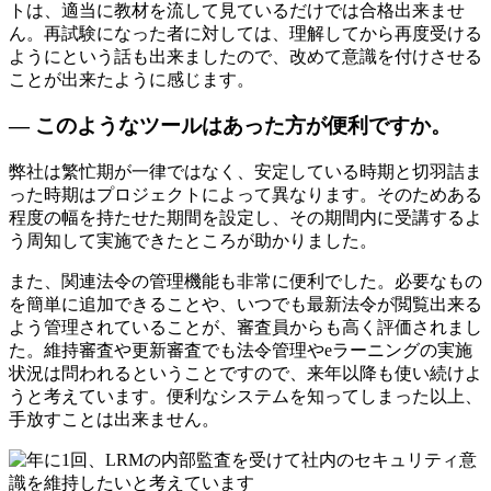
トは、適当に教材を流して見ているだけでは合格出来ませ
ん。再試験になった者に対しては、理解してから再度受ける
ようにという話も出来ましたので、改めて意識を付けさせる
ことが出来たように感じます。
— このようなツールはあった方が便利ですか。
弊社は繁忙期が一律ではなく、安定している時期と切羽詰ま
った時期はプロジェクトによって異なります。そのためある
程度の幅を持たせた期間を設定し、その期間内に受講するよ
う周知して実施できたところが助かりました。
また、関連法令の管理機能も非常に便利でした。必要なもの
を簡単に追加できることや、いつでも最新法令が閲覧出来る
よう管理されていることが、審査員からも高く評価されまし
た。維持審査や更新審査でも法令管理やeラーニングの実施
状況は問われるということですので、来年以降も使い続けよ
うと考えています。便利なシステムを知ってしまった以上、
手放すことは出来ません。