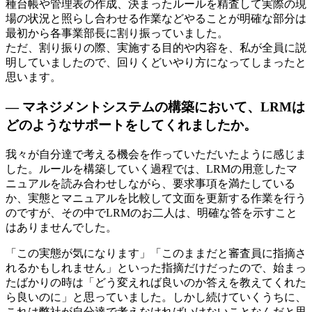
種台帳や管理表の作成、決まったルールを精査して実際の現
場の状況と照らし合わせる作業などやることが明確な部分は
最初から各事業部長に割り振っていました。
ただ、割り振りの際、実施する目的や内容を、私が全員に説
明していましたので、回りくどいやり方になってしまったと
思います。
— マネジメントシステムの構築において、LRMは
どのようなサポートをしてくれましたか。
我々が自分達で考える機会を作っていただいたように感じま
した。ルールを構築していく過程では、LRMの用意したマ
ニュアルを読み合わせしながら、要求事項を満たしている
か、実態とマニュアルを比較して文面を更新する作業を行う
のですが、その中でLRMのお二人は、明確な答を示すこと
はありませんでした。
「この実態が気になります」「このままだと審査員に指摘さ
れるかもしれません」といった指摘だけだったので、始まっ
たばかりの時は「どう変えれば良いのか答えを教えてくれた
ら良いのに」と思っていました。しかし続けていくうちに、
これは弊社が自分達で考えなければいけないことなんだと思