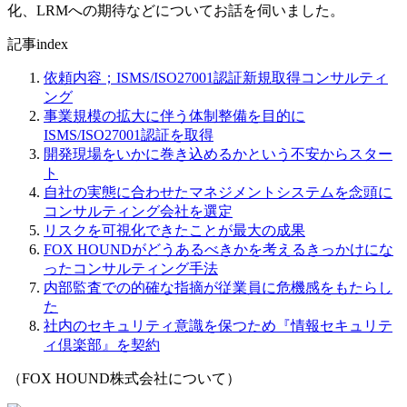
化、LRMへの期待などについてお話を伺いました。
記事index
依頼内容；ISMS/ISO27001認証新規取得コンサルティ
ング
事業規模の拡大に伴う体制整備を目的に
ISMS/ISO27001認証を取得
開発現場をいかに巻き込めるかという不安からスター
ト
自社の実態に合わせたマネジメントシステムを念頭に
コンサルティング会社を選定
リスクを可視化できたことが最大の成果
FOX HOUNDがどうあるべきかを考えるきっかけにな
ったコンサルティング手法
内部監査での的確な指摘が従業員に危機感をもたらし
た
社内のセキュリティ意識を保つため『情報セキュリテ
ィ倶楽部』を契約
（FOX HOUND株式会社について）