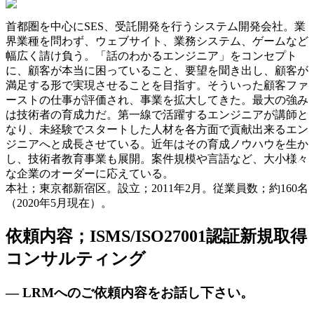
首都圏を中心にSES、受託開発を行うシステム開発会社。業
界業種を問わず、ウェブサイト、業務システム、ゲームなど
幅広く請け負う。「話のわかるエンジニア」をコンセプト
に、顧客が本当に困っていること、要望を聞き出し、顧客が
満足する形で実現させることを目指す。そういった顧客ファ
ーストの仕事が評価され、事業を拡大してきた。最大の強み
は技術者の育成力だ。第一線で活躍するエンジニアが講師と
なり、未経験でスタートした人材を各方面で貢献出来るエン
ジニアへと成長させている。近年はその育成ノウハウを生か
し、技術者教育事業も展開。案件規模や言語など、大小様々
な企業のオーダーに応えている。
本社；東京都新宿区。設立；2011年2月。従業員数；約160名
（2020年5月現在）。
依頼内容；ISMS/ISO27001認証新規取得
コンサルティング
— LRMへのご依頼内容をお話し下さい。