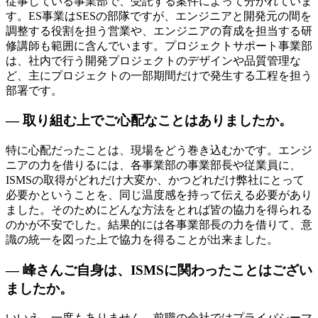
従事している事業部で、受託する案件によって分かれていま
す。ES事業はSESの部隊ですが、エンジニアと開発元の間を
調整する役割を担う営業や、エンジニアの育成を担当する研
修講師も範囲に含んでいます。プロジェクトサポート事業部
は、社内で行う開発プロジェクトのデザインや品質管理な
ど、主にプロジェクトの一部期間だけで発生する工程を担う
部署です。
— 取り組む上でご心配なことはありましたか。
特に心配だったことは、現場をどう巻き込むかです。エンジ
ニアの力を借りるには、各事業部の事業部長や従業員に、
ISMSの取得がどれだけ大変か、かつどれだけ弊社にとって
必要かということを、同じ温度感を持って伝える必要があり
ました。そのためにどんな方法をとれば皆の協力を得られる
のかが不安でした。結果的には各事業部長の力を借りて、意
識の統一を図った上で協力を得ることが出来ました。
— 峰さんご自身は、ISMSに関わったことはござい
ましたか。
いいえ、一度もありません。前職の会社ではプライバシーマ