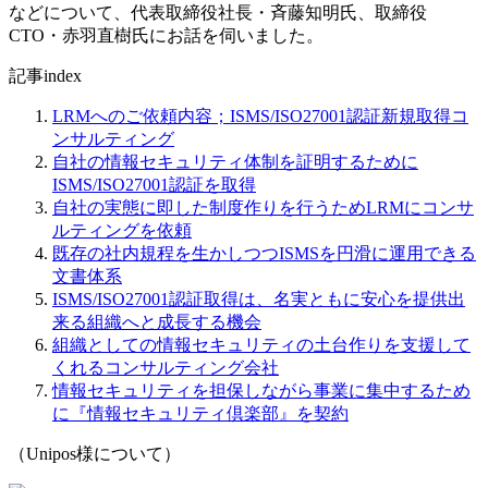
などについて、代表取締役社長・斉藤知明氏、取締役
CTO・赤羽直樹氏にお話を伺いました。
記事index
LRMへのご依頼内容；ISMS/ISO27001認証新規取得コ
ンサルティング
自社の情報セキュリティ体制を証明するために
ISMS/ISO27001認証を取得
自社の実態に即した制度作りを行うためLRMにコンサ
ルティングを依頼
既存の社内規程を生かしつつISMSを円滑に運用できる
文書体系
ISMS/ISO27001認証取得は、名実ともに安心を提供出
来る組織へと成長する機会
組織としての情報セキュリティの土台作りを支援して
くれるコンサルティング会社
情報セキュリティを担保しながら事業に集中するため
に『情報セキュリティ倶楽部』を契約
（Unipos様について）