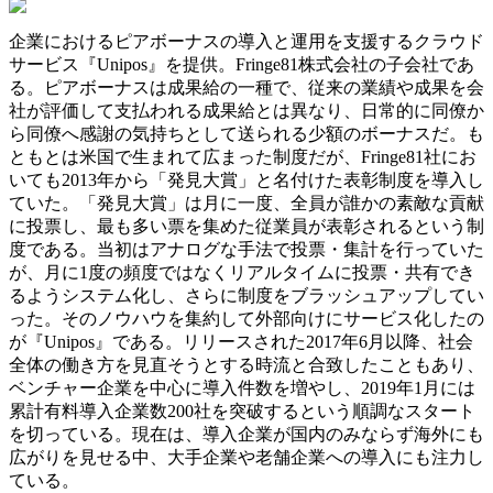
企業におけるピアボーナスの導入と運用を支援するクラウド
サービス『Unipos』を提供。Fringe81株式会社の子会社であ
る。ピアボーナスは成果給の一種で、従来の業績や成果を会
社が評価して支払われる成果給とは異なり、日常的に同僚か
ら同僚へ感謝の気持ちとして送られる少額のボーナスだ。も
ともとは米国で生まれて広まった制度だが、Fringe81社にお
いても2013年から「発見大賞」と名付けた表彰制度を導入し
ていた。「発見大賞」は月に一度、全員が誰かの素敵な貢献
に投票し、最も多い票を集めた従業員が表彰されるという制
度である。当初はアナログな手法で投票・集計を行っていた
が、月に1度の頻度ではなくリアルタイムに投票・共有でき
るようシステム化し、さらに制度をブラッシュアップしてい
った。そのノウハウを集約して外部向けにサービス化したの
が『Unipos』である。リリースされた2017年6月以降、社会
全体の働き方を見直そうとする時流と合致したこともあり、
ベンチャー企業を中心に導入件数を増やし、2019年1月には
累計有料導入企業数200社を突破するという順調なスタート
を切っている。現在は、導入企業が国内のみならず海外にも
広がりを見せる中、大手企業や老舗企業への導入にも注力し
ている。