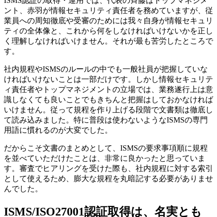
ISMS認証の取得・運用では、代表の斉藤はトップマネジメ
ント、赤羽が情報セキュリティ責任者を務めていますが、従
業員への周知徹底や受審のためには我々自身が情報セキュリ
ティの全体像と、これから何をしなければいけないかを正し
く理解しなければいけません。それが最も苦労したところで
す。
社内規程やISMSのルールの中でも一般社員が把握していな
ければいけないことは一部だけです。しかし情報セキュリテ
ィ責任者やトップマネジメントの立場では、業務遂行上は意
識しなくても良いことでもきちんと把握はしておかなければ
いけません。従って規程を作り上げる段階で文書類は徹底し
て読み込みました。特に普段は使わないようなISMSの専門
用語に慣れるのが大変でした。
だからこそ文書のまとめとして、ISMSの要求事項順に規程
を並べていただけたことは、非常に良かったと思っていま
す。審査でヒアリングを受けた際も、社内規程に対する索引
として使えるため、膨大な規程を丸暗記する必要がありませ
んでした。
ISMS/ISO27001認証取得は、名実とも