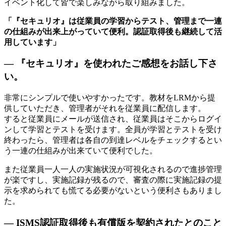
イベント化して皆で楽しみながら取り組みました。
「『セキュリオ』は従業員の学習からテスト、管理まで一連
の仕組みが出来上がっていて便利。認証取得後も継続して活
用しています」
— 『セキュリオ』を使われたご感想をお話し下さ
い。
非常にシンプルで使いやすかったです。教材をLRMから提
供していただき、管理者がそれを従業員に配信します。
すると従業員にメールが送信され、従業員はそこからログイ
ンして学習とテストを受けます。全員が学習とテストを受け
終わったら、管理者は各自の到達レベルをチェックするとい
う一連の仕組みが出来ていて便利でした。
また従業員一人一人の実施状況が可視化されるので進捗管理
が楽ですし、実施記録が残るので、審査の際に実施記録の提
示を求められても慌てる必要がないという便利さもありまし
た。
— ISMS認証取得後も有償版を契約されたとのこと