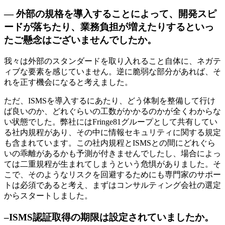
— 外部の規格を導入することによって、開発スピ
ードが落ちたり、業務負担が増えたりするといっ
たご懸念はございませんでしたか。
我々は外部のスタンダードを取り入れること自体に、ネガテ
ィブな要素を感じていません。逆に脆弱な部分があれば、そ
れを正す機会になると考えました。
ただ、ISMSを導入するにあたり、どう体制を整備して行け
ば良いのか、どれぐらいの工数がかかるのかが全くわからな
い状態でした。弊社にはFringe81グループとして共有してい
る社内規程があり、その中に情報セキュリティに関する規定
も含まれています。この社内規程とISMSとの間にどれぐら
いの乖離があるかも予測が付きませんでしたし、場合によっ
ては二重規程が生まれてしまうという危惧がありました。そ
こで、そのようなリスクを回避するためにも専門家のサポー
トは必須であると考え、まずはコンサルティング会社の選定
からスタートしました。
–ISMS認証取得の期限は設定されていましたか。