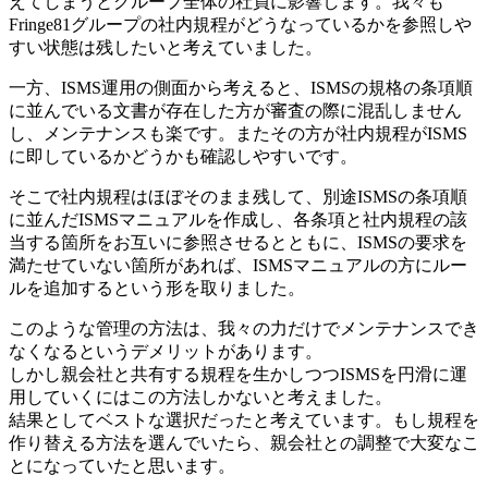
えてしまうとグループ全体の社員に影響します。我々も
Fringe81グループの社内規程がどうなっているかを参照しや
すい状態は残したいと考えていました。
一方、ISMS運用の側面から考えると、ISMSの規格の条項順
に並んでいる文書が存在した方が審査の際に混乱しません
し、メンテナンスも楽です。またその方が社内規程がISMS
に即しているかどうかも確認しやすいです。
そこで社内規程はほぼそのまま残して、別途ISMSの条項順
に並んだISMSマニュアルを作成し、各条項と社内規程の該
当する箇所をお互いに参照させるとともに、ISMSの要求を
満たせていない箇所があれば、ISMSマニュアルの方にルー
ルを追加するという形を取りました。
このような管理の方法は、我々の力だけでメンテナンスでき
なくなるというデメリットがあります。
しかし親会社と共有する規程を生かしつつISMSを円滑に運
用していくにはこの方法しかないと考えました。
結果としてベストな選択だったと考えています。もし規程を
作り替える方法を選んでいたら、親会社との調整で大変なこ
とになっていたと思います。