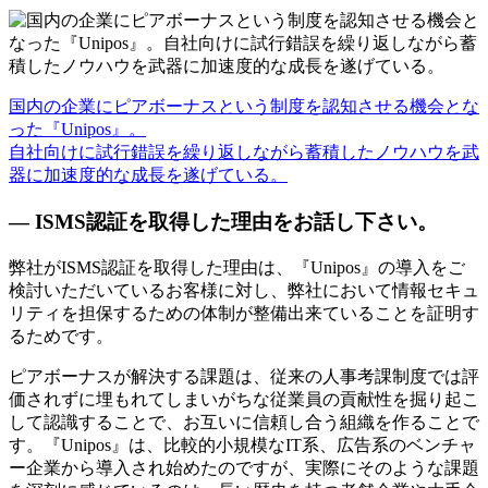
国内の企業にピアボーナスという制度を認知させる機会とな
った『Unipos』。
自社向けに試行錯誤を繰り返しながら蓄積したノウハウを武
器に加速度的な成長を遂げている。
— ISMS認証を取得した理由をお話し下さい。
弊社がISMS認証を取得した理由は、『Unipos』の導入をご
検討いただいているお客様に対し、弊社において情報セキュ
リティを担保するための体制が整備出来ていることを証明す
るためです。
ピアボーナスが解決する課題は、従来の人事考課制度では評
価されずに埋もれてしまいがちな従業員の貢献性を掘り起こ
して認識することで、お互いに信頼し合う組織を作ることで
す。『Unipos』は、比較的小規模なIT系、広告系のベンチャ
ー企業から導入され始めたのですが、実際にそのような課題