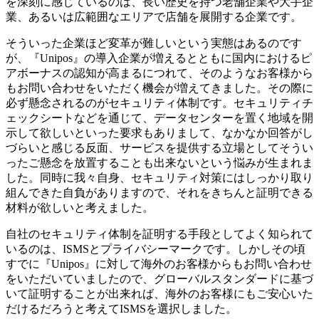
を深刻に感じているのは、長い歴史を持つ老舗企業や大手企
業、あるいは広範囲なエリアで店舗を展開する企業です。
そういった企業ほど変革が難しいという実態はあるのです
が、『Unipos』の導入企業が増えるとともに国内におけるピ
アボーナスの認知が高まるにつれて、そのようなお客様から
もお問い合わせをいただく機会が増えてきました。その際に
必ず懸念されるのがセキュリティ体制です。セキュリティチ
ェックシートなどを通じて、データセンターを置く地域を開
示して欲しいといった要求もありまして、なかなか回答がし
づらいと感じる反面、サービスを提供する立場としてそうい
ったご懸念を放置することも出来ないという悩みが生まれま
した。同時に我々自身、セキュリティ対策にはしっかり取り
組んできた自負がありますので、それをきちんと証明できる
材料が欲しいと考えました。
自社のセキュリティ体制を証明する手段としてよく知られて
いるのは、ISMSとプライバシーマークです。しかしその頃
すでに『Unipos』に対して海外のお客様からもお問い合わせ
をいただいていましたので、グローバルスタンダードに基づ
いて証明することが出来れば、海外のお客様にもご安心いた
だけるだろうと考えてISMSを選択しました。