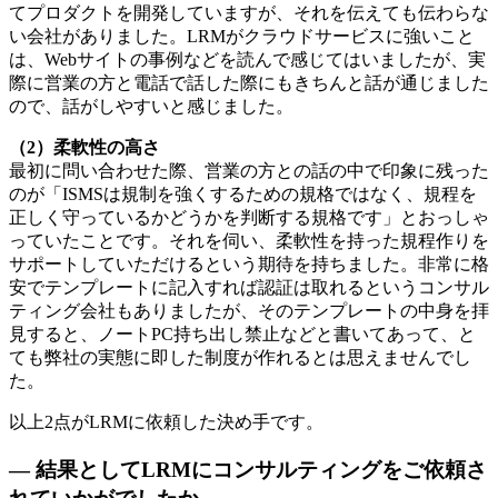
てプロダクトを開発していますが、それを伝えても伝わらな
い会社がありました。LRMがクラウドサービスに強いこと
は、Webサイトの事例などを読んで感じてはいましたが、実
際に営業の方と電話で話した際にもきちんと話が通じました
ので、話がしやすいと感じました。
（2）柔軟性の高さ
最初に問い合わせた際、営業の方との話の中で印象に残った
のが「ISMSは規制を強くするための規格ではなく、規程を
正しく守っているかどうかを判断する規格です」とおっしゃ
っていたことです。それを伺い、柔軟性を持った規程作りを
サポートしていただけるという期待を持ちました。非常に格
安でテンプレートに記入すれば認証は取れるというコンサル
ティング会社もありましたが、そのテンプレートの中身を拝
見すると、ノートPC持ち出し禁止などと書いてあって、と
ても弊社の実態に即した制度が作れるとは思えませんでし
た。
以上2点がLRMに依頼した決め手です。
— 結果としてLRMにコンサルティングをご依頼さ