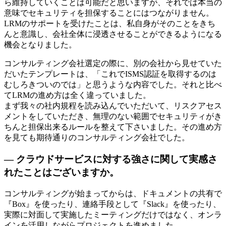
ら維持していくことは可能だと思いますが、それでは本当の
意味でセキュリティを担保することにはつながりません。
LRMのサポートを受けたことは、私自身がそのことをきち
んと意識し、会社全体に浸透させることができるようになる
機会となりました。
コンサルティング会社選定の際に、別の会社から見せていた
だいたテンプレートは、「これでISMS認証を取得するのは
むしろきついのでは」と思うような内容でした。それと比べ
てLRMの進め方は全く違っていました。
まず我々の社内規程を読み込んでいただいて、リスクアセス
メントをしていただき、無理のない範囲でセキュリティがき
ちんと担保出来るルールを整えて下さいました。その進め方
を見ても期待通りのコンサルティング会社でした。
— クラウドサービスに対する強さに関して実感さ
れたことはございますか。
コンサルティングが始まってからは、ドキュメントの共有で
『Box』を使ったり、連絡手段として『Slack』を使ったり、
実際に対面して実施したミーティングだけではなく、オンラ
インを活用しながらプロジェクトを進めました。