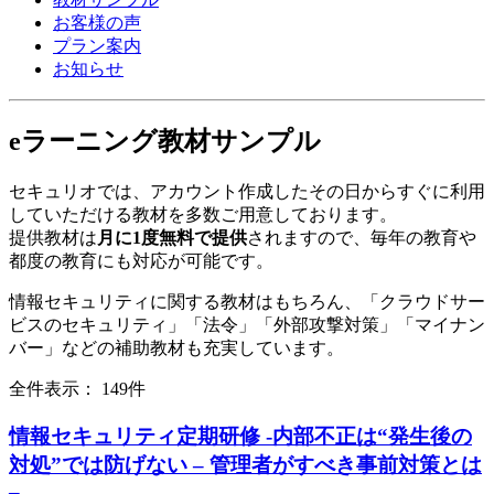
お客様の声
プラン案内
お知らせ
eラーニング教材サンプル
セキュリオでは、アカウント作成したその日からすぐに利用
していただける教材を多数ご用意しております。
提供教材は
月に1度無料で提供
されますので、毎年の教育や
都度の教育にも対応が可能です。
情報セキュリティに関する教材はもちろん、「クラウドサー
ビスのセキュリティ」「法令」「外部攻撃対策」「マイナン
バー」などの補助教材も充実しています。
全件表示： 149件
情報セキュリティ定期研修 -内部不正は“発生後の
対処”では防げない – 管理者がすべき事前対策とは
–