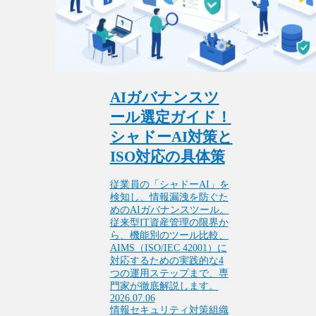
AIガバナンスツ
ール選定ガイド！
シャドーAI対策と
ISO対応の具体策
従業員の「シャドーAI」を
検知し、情報漏洩を防ぐた
めのAIガバナンスツール。
従来型IT資産管理の限界か
ら、機能別のツール比較、
AIMS（ISO/IEC 42001）に
対応するための実践的な4
つの運用ステップまで、専
門家が徹底解説します。
2026.07.06
情報セキュリティ対策
組織