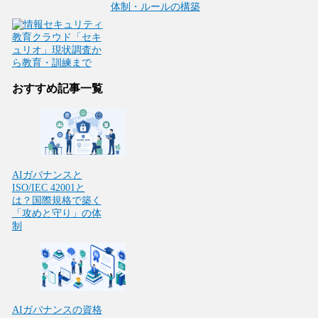
体制・ルールの構築
おすすめ記事一覧
AIガバナンスと
ISO/IEC 42001と
は？国際規格で築く
「攻めと守り」の体
制
AIガバナンスの資格