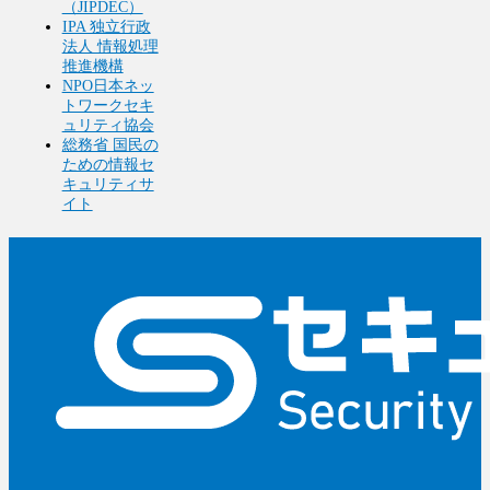
（JIPDEC）
IPA 独立行政
法人 情報処理
推進機構
NPO日本ネッ
トワークセキ
ュリティ協会
総務省 国民の
ための情報セ
キュリティサ
イト