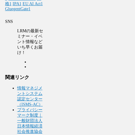
格
1
IPA
1
EU AI Act
1
GluegentGate
1
SNS
LRMの最新セ
ミナー・イベ
ント情報など
いち早くお届
け！
関連リンク
情報マネジメ
ントシステム
認定センター
（ISMS-AC）
プライバシー
マーク制度｜
一般財団法人
日本情報経済
社会推進協会