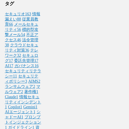
タグ
セキュリオ
163
情報
漏えい
88
従業員教
育
66
メールセキュ
リティ
56
標的型攻
撃メール
54
不正ア
クセス
46
法令管理
38
クラウドセキュ
リティ対策
36
テレ
ワーク
32
セキュロ
グ
17
委託先管理
17
AI
17
ガバナンス
16
セキュリティリテラ
シー
11
セキュリテ
ィポリシー
3
AIMS
2
ランサムウェア
2
マ
ルウェア
2
著作権
1
Claude
1
情報セキュ
リティインシデント
1
Copilot
1
Gemini
1
AIエージェント
1
シ
ャドーAI
1
プロンプ
トインジェクション
1
ガイドライン
1
資