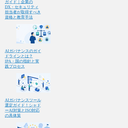
ガイド｜企業の
DX・セキュリティ
担当者が取得すべき
資格と教育手法
AIガバナンスのガイ
ドラインとは？
IPA・国の指針と実
践プロセス
AIガバナンスツール
選定ガイド！シャド
ーAI対策とISO対応
の具体策