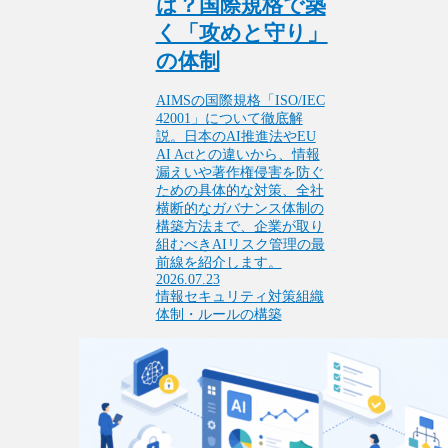
は？国際規格で築
く「攻めと守り」
の体制
AIMSの国際規格「ISO/IEC
42001」について徹底解
説。日本のAI推進法やEU
AI Actとの違いから、情報
漏えいや著作権侵害を防ぐ
ための具体的な対策、全社
横断的なガバナンス体制の
構築方法まで、企業が取り
組むべきAIリスク管理の最
前線を紹介します。
2026.07.23
情報セキュリティ対策
組織
体制・ルールの構築