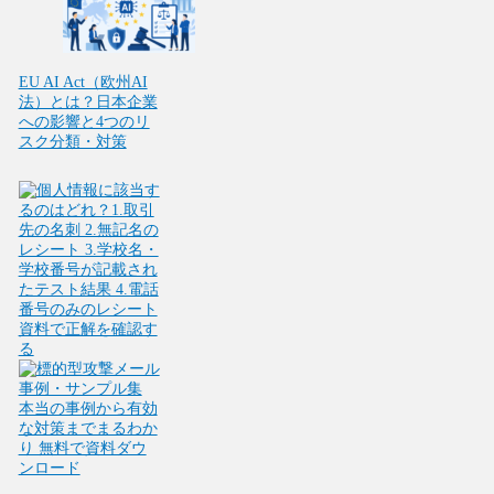
EU AI Act（欧州AI
法）とは？日本企業
への影響と4つのリ
スク分類・対策