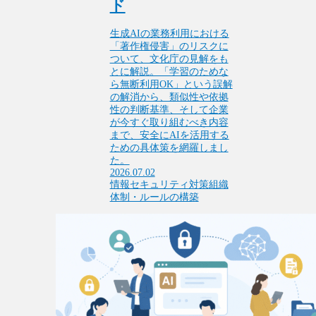
ド
生成AIの業務利用における
「著作権侵害」のリスクに
ついて、文化庁の見解をも
とに解説。「学習のためな
ら無断利用OK」という誤解
の解消から、類似性や依拠
性の判断基準、そして企業
が今すぐ取り組むべき内容
まで、安全にAIを活用する
ための具体策を網羅しまし
た。
2026.07.02
情報セキュリティ対策
組織
体制・ルールの構築