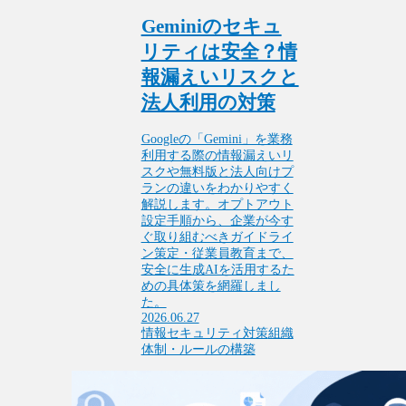
Geminiのセキュ
リティは安全？情
報漏えいリスクと
法人利用の対策
Googleの「Gemini」を業務
利用する際の情報漏えいリ
スクや無料版と法人向けプ
ランの違いをわかりやすく
解説します。オプトアウト
設定手順から、企業が今す
ぐ取り組むべきガイドライ
ン策定・従業員教育まで、
安全に生成AIを活用するた
めの具体策を網羅しまし
た。
2026.06.27
情報セキュリティ対策
組織
体制・ルールの構築