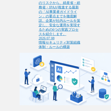
のリスクから、経産省・総
務省・IPAが推進する最新
の「AI事業者ガイドライ
ン」の要点までを徹底解
説。企業が社内ルールを策
定し、安全な運用を実現す
るための6つの実践プロセ
スを紹介します。
2026.07.08
情報セキュリティ対策
組織
体制・ルールの構築