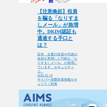
【注意喚起】役員
を騙る「なりすま
しメール」が急増
中。DKIM認証も
通過する手口と
は？
近年、企業の役員や代表の
名前を悪用した巧妙な「な
りすましメール」が急増し
ています。セキュリティ
コ...
2026.02.10
サイバー攻撃対策
情報セキ
ュリティ対策