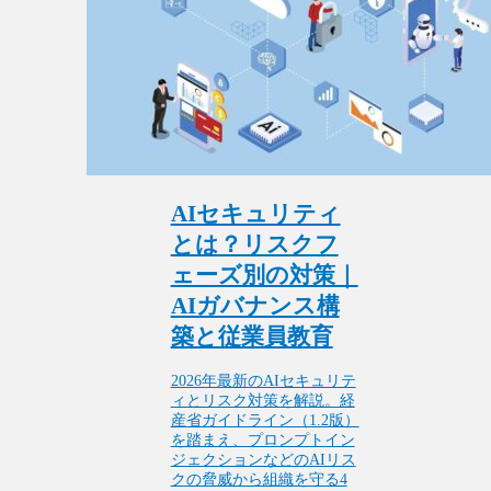
AIセキュリティ
とは？リスクフ
ェーズ別の対策｜
AIガバナンス構
築と従業員教育
2026年最新のAIセキュリテ
ィとリスク対策を解説。経
産省ガイドライン（1.2版）
を踏まえ、プロンプトイン
ジェクションなどのAIリス
クの脅威から組織を守る4