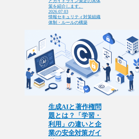
とガイドライン策定の具体
策を紹介します。
2026.07.03
情報セキュリティ対策
組織
体制・ルールの構築
生成AIと著作権問
題とは？「学習・
利用」の違いと企
業の安全対策ガイ