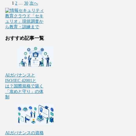
1
2
…
30
次へ
おすすめ記事一覧
AIガバナンスと
ISO/IEC 42001と
は？国際規格で築く
「攻めと守り」の体
制
AIガバナンスの資格