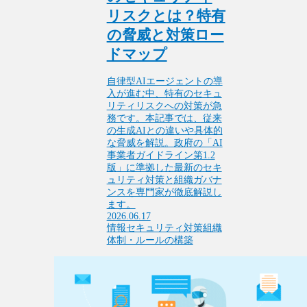
リスクとは？特有
の脅威と対策ロー
ドマップ
自律型AIエージェントの導
入が進む中、特有のセキュ
リティリスクへの対策が急
務です。本記事では、従来
の生成AIとの違いや具体的
な脅威を解説。政府の「AI
事業者ガイドライン第1.2
版」に準拠した最新のセキ
ュリティ対策と組織ガバナ
ンスを専門家が徹底解説し
ます。
2026.06.17
情報セキュリティ対策
組織
体制・ルールの構築