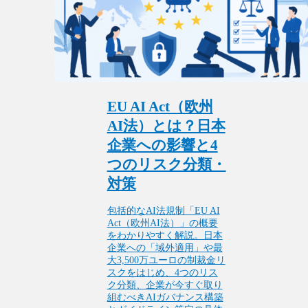
EU AI Act（欧州
AI法）とは？日本
企業への影響と4
つのリスク分類・
対策
包括的なAI法規制「EU AI
Act（欧州AI法）」の概要
をわかりやすく解説。日本
企業への「域外適用」や最
大3,500万ユーロの制裁金リ
スクをはじめ、4つのリス
ク分類、企業が今すぐ取り
組むべきAIガバナンス構築