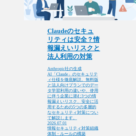
Claudeのセキュ
リティは安全？情
報漏えいリスクと
法人利用の対策
Anthropic社の生成
AI「Claude」のセキュリテ
ィ仕様を徹底解説。無料版
と法人向けプランでのデー
タ学習利用の違いや、使用
に伴う企業に潜む3つの情
報漏えいリスク、安全に活
用するための5つの多層的
なセキュリティ対策につい
て解説します。
2026.07.01
情報セキュリティ対策
組織
体制・ルールの構築