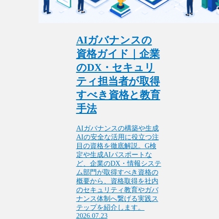
AIガバナンスの
資格ガイド｜企業
のDX・セキュリ
ティ担当者が取得
すべき資格と教育
手法
AIガバナンスの構築や生成
AIの安全な活用に役立つ注
目の資格を徹底解説。G検
定や生成AIパスポートな
ど、企業のDX・情報システ
ム部門が取得すべき資格の
概要から、資格取得を社内
のセキュリティ教育やガバ
ナンス体制へ繋げる実践ス
テップを紹介します。
2026.07.23