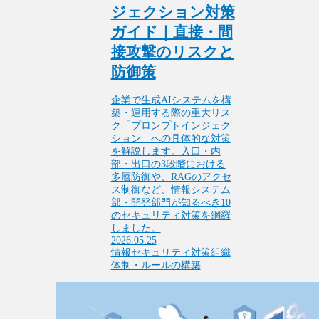
ジェクション対策
ガイド｜直接・間
接攻撃のリスクと
防御策
企業で生成AIシステムを構
築・運用する際の重大リス
ク「プロンプトインジェク
ション」への具体的な対策
を解説します。入口・内
部・出口の3段階における
多層防御や、RAGのアクセ
ス制御など、情報システム
部・開発部門が知るべき10
のセキュリティ対策を網羅
しました。
2026.05.25
情報セキュリティ対策
組織
体制・ルールの構築