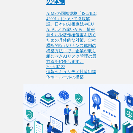
の体制
AIMSの国際規格「ISO/IEC
42001」について徹底解
説。日本のAI推進法やEU
AI Actとの違いから、情報
漏えいや著作権侵害を防ぐ
ための具体的な対策、全社
横断的なガバナンス体制の
構築方法まで、企業が取り
組むべきAIリスク管理の最
前線を紹介します。
2026.07.23
情報セキュリティ対策
組織
体制・ルールの構築