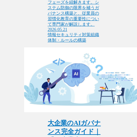
フェーズを紐解きます。シ
ステム防御の限界を補うガ
バナンス構築と、従業員の
習慣化教育の重要性につい
て専門家が解説します。
2026.05.21
情報セキュリティ対策
組織
体制・ルールの構築
大企業のAIガバナ
ンス完全ガイド｜