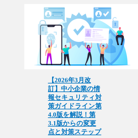
【2026年3月改
訂】中小企業の情
報セキュリティ対
策ガイドライン第
4.0版を解説！第
3.1版からの変更
点と対策ステップ