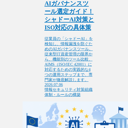
AIガバナンスツ
ール選定ガイド！
シャドーAI対策と
ISO対応の具体策
従業員の「シャドーAI」を
検知し、情報漏洩を防ぐた
めのAIガバナンスツール。
従来型IT資産管理の限界か
ら、機能別のツール比較、
AIMS（ISO/IEC 42001）に
対応するための実践的な4
つの運用ステップまで、専
門家が徹底解説します。
2026.07.06
情報セキュリティ対策
組織
体制・ルールの構築