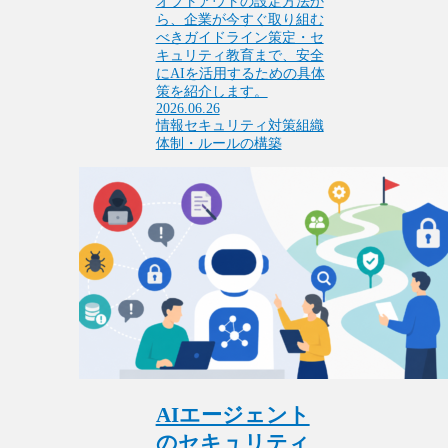
オプトアウトの設定方法か
ら、企業が今すぐ取り組む
べきガイドライン策定・セ
キュリティ教育まで、安全
にAIを活用するための具体
策を紹介します。
2026.06.26
情報セキュリティ対策
組織
体制・ルールの構築
AIエージェント
のセキュリティ