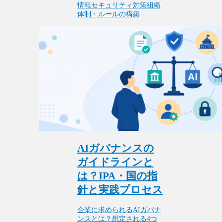
情報セキュリティ対策
組織
体制・ルールの構築
AIガバナンスの
ガイドラインと
は？IPA・国の指
針と実践プロセス
企業に求められるAIガバナ
ンスとは？想定される4つ