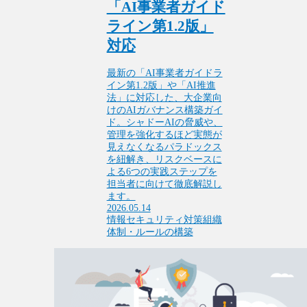
「AI事業者ガイド
ライン第1.2版」
対応
最新の「AI事業者ガイドラ
イン第1.2版」や「AI推進
法」に対応した、大企業向
けのAIガバナンス構築ガイ
ド。シャドーAIの脅威や、
管理を強化するほど実態が
見えなくなるパラドックス
を紐解き、リスクベースに
よる6つの実践ステップを
担当者に向けて徹底解説し
ます。
2026.05.14
情報セキュリティ対策
組織
体制・ルールの構築