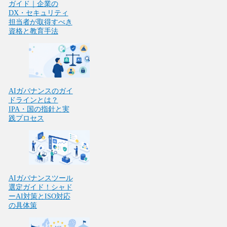
ガイド｜企業の
DX・セキュリティ
担当者が取得すべき
資格と教育手法
AIガバナンスのガイ
ドラインとは？
IPA・国の指針と実
践プロセス
AIガバナンスツール
選定ガイド！シャド
ーAI対策とISO対応
の具体策