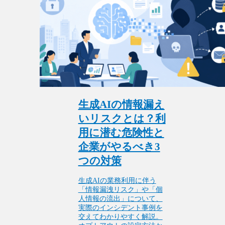
生成AIの情報漏え
いリスクとは？利
用に潜む危険性と
企業がやるべき3
つの対策
生成AIの業務利用に伴う
「情報漏洩リスク」や「個
人情報の流出」について、
実際のインシデント事例を
交えてわかりやすく解説。