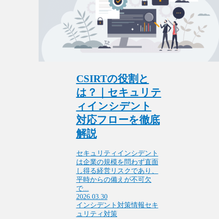
CSIRTの役割と
は？｜セキュリテ
ィインシデント
対応フローを徹底
解説
セキュリティインシデント
は企業の規模を問わず直面
し得る経営リスクであり、
平時からの備えが不可欠
で...
2026.03.30
インシデント対策
情報セキ
ュリティ対策