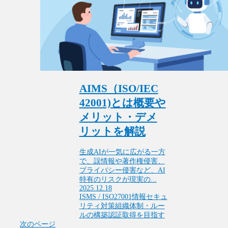
AIMS（ISO/IEC
42001)とは概要や
メリット・デメ
リットを解説
生成AIが一気に広がる一方
で、誤情報や著作権侵害、
プライバシー侵害など、AI
特有のリスクが現実の...
2025.12.18
ISMS / ISO27001
情報セキュ
リティ対策
組織体制・ルー
ルの構築
認証取得を目指す
次のページ