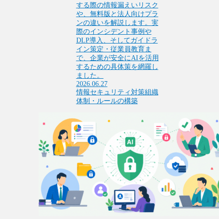
する際の情報漏えいリスク
や、無料版と法人向けプラ
ンの違いを解説します。実
際のインシデント事例や
DLP導入、そしてガイドラ
イン策定・従業員教育ま
で、企業が安全にAIを活用
するための具体策を網羅し
ました。
2026.06.27
情報セキュリティ対策
組織
体制・ルールの構築