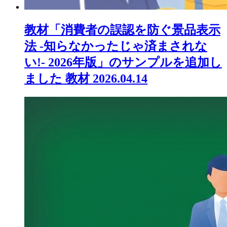
教材「消費者の誤認を防ぐ景品表示
法 -知らなかったじゃ済まされな
い!- 2026年版」のサンプルを追加し
ました
教材
2026.04.14