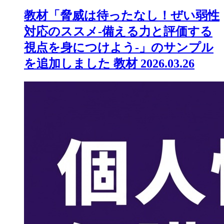
教材「脅威は待ったなし！ぜい弱性
対応のススメ-備える力と評価する
視点を身につけよう-」のサンプル
を追加しました
教材
2026.03.26