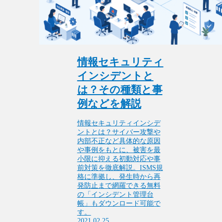
情報セキュリティ
インシデントと
は？その種類と事
例などを解説
情報セキュリティインシデ
ントとは？サイバー攻撃や
内部不正など具体的な原因
や事例をもとに、被害を最
小限に抑える初動対応や事
前対策を徹底解説。ISMS規
格に準拠し、発生時から再
発防止まで網羅できる無料
の「インシデント管理台
帳」もダウンロード可能で
す。
2021.02.25