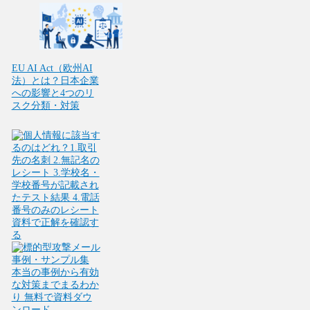
EU AI Act（欧州AI
法）とは？日本企業
への影響と4つのリ
スク分類・対策