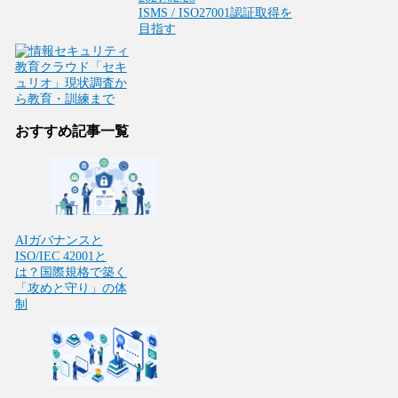
ISMS / ISO27001
認証取得を
目指す
おすすめ記事一覧
AIガバナンスと
ISO/IEC 42001と
は？国際規格で築く
「攻めと守り」の体
制