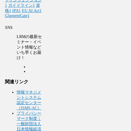
トインジェクション
1
ガイドライン
1
資
格
1
IPA
1
EU AI Act
1
GluegentGate
1
SNS
LRMの最新セ
ミナー・イベ
ント情報など
いち早くお届
け！
関連リンク
情報マネジメ
ントシステム
認定センター
（ISMS-AC）
プライバシー
マーク制度｜
一般財団法人
日本情報経済