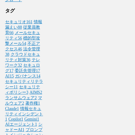
タグ
セキュリオ
161
情報
漏えい
88
従業員教
育
66
メールセキュ
リティ
56
標的型攻
撃メール
54
不正ア
クセス
46
法令管理
38
クラウドセキュ
リティ対策
36
テレ
ワーク
32
セキュロ
グ
17
委託先管理
17
AI
15
ガバナンス
14
セキュリティリテラ
シー
11
セキュリテ
ィポリシー
3
AIMS
2
ランサムウェア
2
マ
ルウェア
2
著作権
1
Claude
1
情報セキュ
リティインシデント
1
Copilot
1
Gemini
1
AIエージェント
1
シ
ャドーAI
1
プロンプ