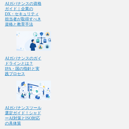
AIガバナンスの資格
ガイド｜企業の
DX・セキュリティ
担当者が取得すべき
資格と教育手法
AIガバナンスのガイ
ドラインとは？
IPA・国の指針と実
践プロセス
AIガバナンスツール
選定ガイド！シャド
ーAI対策とISO対応
の具体策