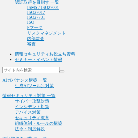
認証取得を目指す 一覧
ISMS / ISO27001
ISO27017
ISO27701
ISO
Pマーク
リスクマネジメント
内部監査
審査
情報セキュリティお役立ち資料
セミナー・イベント情報
AIガバナンス構築 一覧
生成AIツール別対策
情報セキュリティ対策 一覧
サイバー攻撃対策
インシデント対策
デバイス対策
セキュリティ教育
組織体制・ルールの構築
法令・制度解説