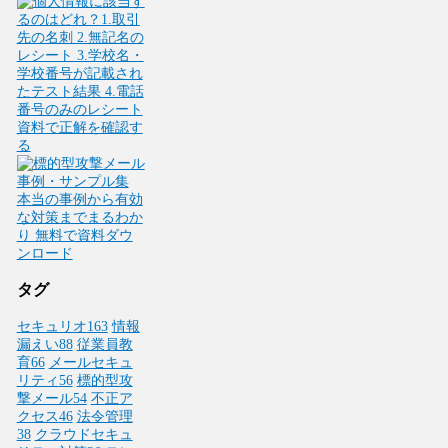
タグ
セキュリオ
163
情報
漏えい
88
従業員教
育
66
メールセキュ
リティ
56
標的型攻
撃メール
54
不正ア
クセス
46
法令管理
38
クラウドセキュ