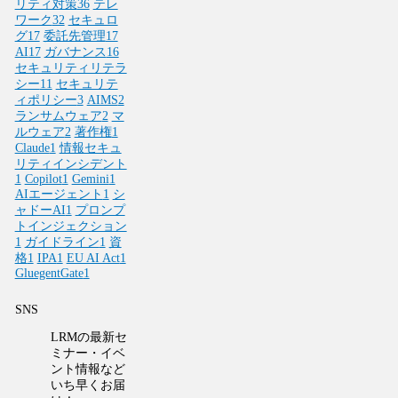
リティ対策
36
テレ
ワーク
32
セキュロ
グ
17
委託先管理
17
AI
17
ガバナンス
16
セキュリティリテラ
シー
11
セキュリテ
ィポリシー
3
AIMS
2
ランサムウェア
2
マ
ルウェア
2
著作権
1
Claude
1
情報セキュ
リティインシデント
1
Copilot
1
Gemini
1
AIエージェント
1
シ
ャドーAI
1
プロンプ
トインジェクション
1
ガイドライン
1
資
格
1
IPA
1
EU AI Act
1
GluegentGate
1
SNS
LRMの最新セ
ミナー・イベ
ント情報など
いち早くお届