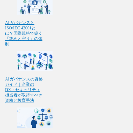
AIガバナンスと
ISO/IEC 42001と
は？国際規格で築く
「攻めと守り」の体
制
AIガバナンスの資格
ガイド｜企業の
DX・セキュリティ
担当者が取得すべき
資格と教育手法