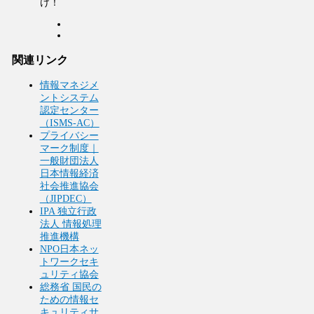
け！
関連リンク
情報マネジメ
ントシステム
認定センター
（ISMS-AC）
プライバシー
マーク制度｜
一般財団法人
日本情報経済
社会推進協会
（JIPDEC）
IPA 独立行政
法人 情報処理
推進機構
NPO日本ネッ
トワークセキ
ュリティ協会
総務省 国民の
ための情報セ
キュリティサ