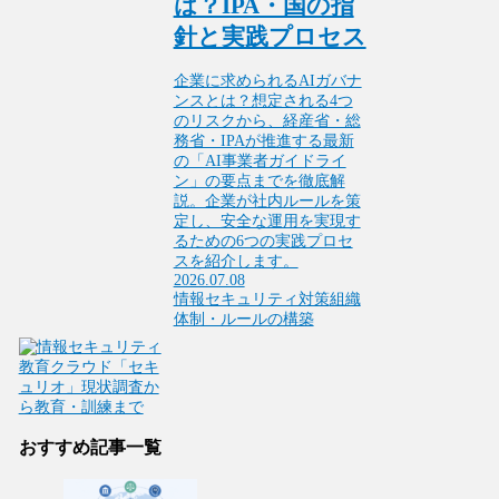
は？IPA・国の指
針と実践プロセス
企業に求められるAIガバナ
ンスとは？想定される4つ
のリスクから、経産省・総
務省・IPAが推進する最新
の「AI事業者ガイドライ
ン」の要点までを徹底解
説。企業が社内ルールを策
定し、安全な運用を実現す
るための6つの実践プロセ
スを紹介します。
2026.07.08
情報セキュリティ対策
組織
体制・ルールの構築
おすすめ記事一覧