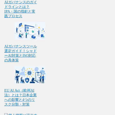
AIガバナンスのガイ
ドラインとは？
IPA・国の指針と実
践プロセス
AIガバナンスツール
選定ガイド！シャド
ーAI対策とISO対応
の具体策
EU AI Act（欧州AI
法）とは？日本企業
への影響と4つのリ
スク分類・対策