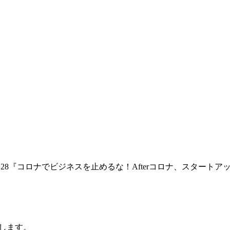
 MeetUp Vol.28『コロナでビジネスを止めるな！Afterコロ
たします。