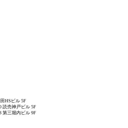
反田HSビル 5F
0 読売神戸ビル 5F
3 第三堀内ビル 9F