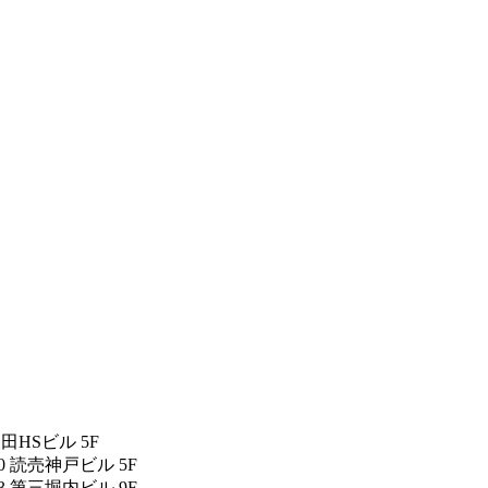
反田HSビル 5F
0 読売神戸ビル 5F
3 第三堀内ビル 9F