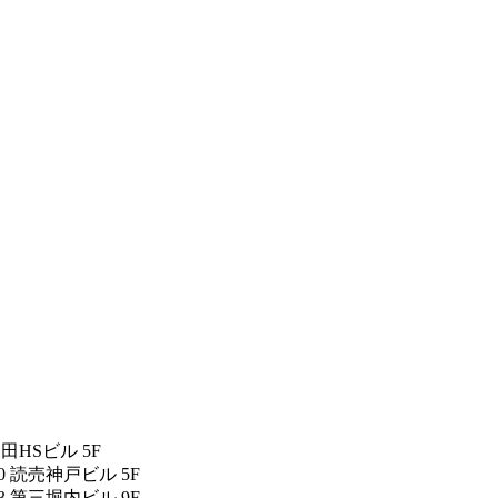
反田HSビル 5F
0 読売神戸ビル 5F
3 第三堀内ビル 9F