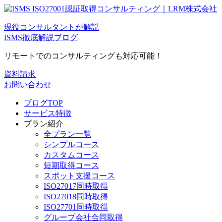
現役コンサルタントが解説
ISMS徹底解説ブログ
リモートでのコンサルティングも対応可能！
資料請求
お問い合わせ
ブログTOP
サービス特徴
プラン紹介
全プラン一覧
シンプルコース
カスタムコース
短期取得コース
スポット支援コース
ISO27017同時取得
ISO27018同時取得
ISO27701同時取得
グループ会社合同取得