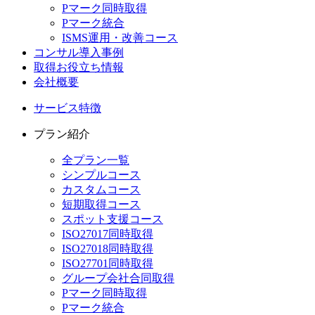
Pマーク同時取得
Pマーク統合
ISMS運用・改善コース
コンサル導入事例
取得お役立ち情報
会社概要
サービス特徴
プラン紹介
全プラン一覧
シンプルコース
カスタムコース
短期取得コース
スポット支援コース
ISO27017同時取得
ISO27018同時取得
ISO27701同時取得
グループ会社合同取得
Pマーク同時取得
Pマーク統合