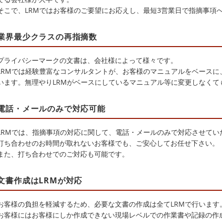
そこで、LRMではお客様のご要望にお応えし、最短3営業日で指摘事項
業界最少クラスの再指摘数
プライバシーマークの文書は、会社様によって様々です。
LRMでは経験豊富なコンサルタントが、お客様のマニュアルをベースに
います。無理やりLRMがベースにしているマニュアル等に変更しなくて
電話・メールのみで対応可能
LRMでは、指摘事項の対応に関して、電話・メールのみで対応させてい
打ち合わせのお時間が取れないお客様でも、ご安心してお任せ下さい。
また、打ち合わせでのご対応も可能です。
文書作成はLRMが対応
お客様の負担を軽減するため、必要な文書の作成は全てLRMで行います
お客様にはお客様にしか作成できない現場レベルでの作業書や記録の作