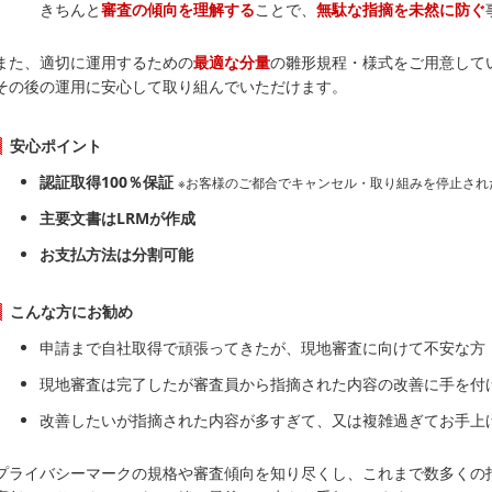
きちんと
審査の傾向を理解する
ことで、
無駄な指摘を未然に防ぐ
また、適切に運用するための
最適な分量
の雛形規程・様式をご用意して
その後の運用に安心して取り組んでいただけます。
安心ポイント
認証取得100％保証
※お客様のご都合でキャンセル・取り組みを停止され
主要文書はLRMが作成
お支払方法は分割可能
こんな方にお勧め
申請まで自社取得で頑張ってきたが、現地審査に向けて不安な方
現地審査は完了したが審査員から指摘された内容の改善に手を付
改善したいが指摘された内容が多すぎて、又は複雑過ぎてお手上
プライバシーマークの規格や審査傾向を知り尽くし、これまで数多くの