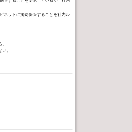
保管することを要求しているが、社内
ビネットに施錠保管することを社内ル
る。
ない。