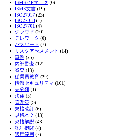
ISMSとPマーク
(6)
ISMS文書
(19)
ISO27017
(23)
ISO27018
(1)
ISO27701
(4)
クラウド
(20)
テレワーク
(8)
パスワード
(7)
リスクアセスメント
(14)
事例
(25)
内部監査
(12)
審査
(13)
従業員教育
(29)
情報セキュリティ
(101)
未分類
(1)
法律
(3)
管理策
(5)
規格改訂
(6)
規格本文
(13)
規格解説
(43)
認証機関
(4)
適用範囲
(7)