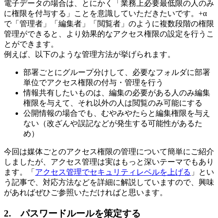
電子データの場合は、とにかく「業務上必要最低限の人のみ
に権限を付与する」ことを意識していただきたいです。+α
で「管理者」「編集者」「閲覧者」のように複数段階の権限
管理ができると、より効果的なアクセス権限の設定を行うこ
とができます。
例えば、以下のような管理方法が挙げられます。
部署ごとにグループ分けして、必要なフォルダに部署
単位でアクセス権限の付与・管理を行う
情報共有したいものは、編集の必要がある人のみ編集
権限を与えて、それ以外の人は閲覧のみ可能にする
公開情報の場合でも、むやみやたらと編集権限を与え
ない（改ざんや誤記などが発生する可能性があるた
め）
今回は媒体ごとのアクセス権限の管理について簡単にご紹介
しましたが、アクセス管理は実はもっと深いテーマでもあり
ます。「
アクセス管理でセキュリティレベルを上げる
」とい
う記事で、対応方法などを詳細に解説していますので、興味
があればぜひご参照いただければと思います。
2. パスワードルールを策定する