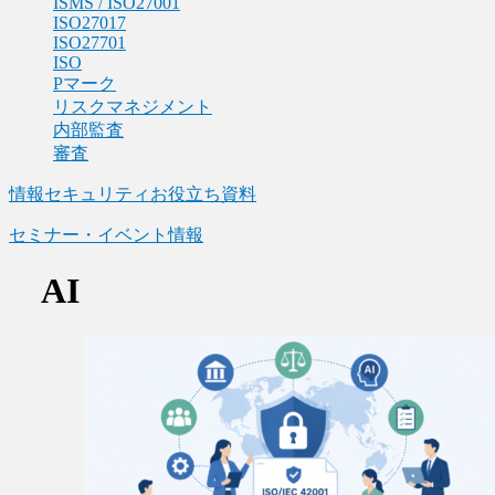
ISMS / ISO27001
ISO27017
ISO27701
ISO
Pマーク
リスクマネジメント
内部監査
審査
情報セキュリティお役立ち資料
セミナー・イベント情報
AI