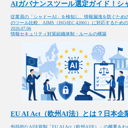
AIガバナンスツール選定ガイド！シャ
従業員の「シャドーAI」を検知し、情報漏洩を防ぐための
のツール比較、AIMS（ISO/IEC 42001）に対応
2026.07.06
情報セキュリティ対策
組織体制・ルールの構築
EU AI Act（欧州AI法）とは？日
包括的なAI法規制「EU AI Act（欧州AI法）」の概要