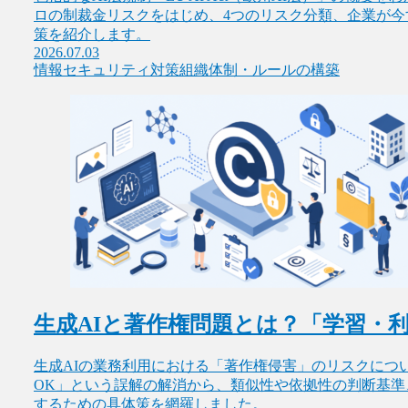
ロの制裁金リスクをはじめ、4つのリスク分類、企業が今
策を紹介します。
2026.07.03
情報セキュリティ対策
組織体制・ルールの構築
生成AIと著作権問題とは？「学習・
生成AIの業務利用における「著作権侵害」のリスクにつ
OK」という誤解の解消から、類似性や依拠性の判断基準
するための具体策を網羅しました。