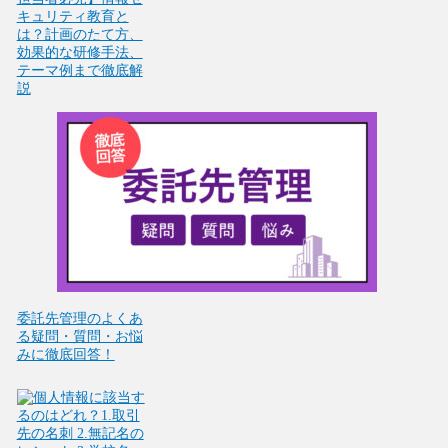
キュリティ教育と
は？計画のたて方、
効果的な研修手法、
テーマ例まで徹底解
説
委託先管理のよくあ
る疑問・質問・お悩
みに徹底回答！