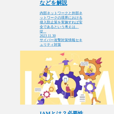
などを解説
内部ネットワークと外部ネ
ットワークの境界における
侵入防止策を実施すれば安
全であるという考えは、
従...
2023.11.30
サイバー攻撃対策
情報セキ
ュリティ対策
IAMとは？必要性