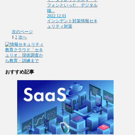
フォンといった、デジタル
端...
2022.12.01
インシデント対策
情報セキ
ュリティ対策
次のページ
1
2
次へ
おすすめ記事