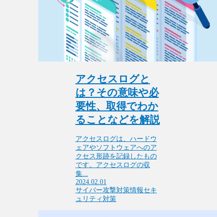
アクセスログと
は？その意味や必
要性、取得でわか
ることなどを解説
アクセスログは、ハードウ
ェアやソフトウェアへのア
クセス形跡を記録したもの
です。アクセスログの収
集...
2024.02.01
サイバー攻撃対策
情報セキ
ュリティ対策