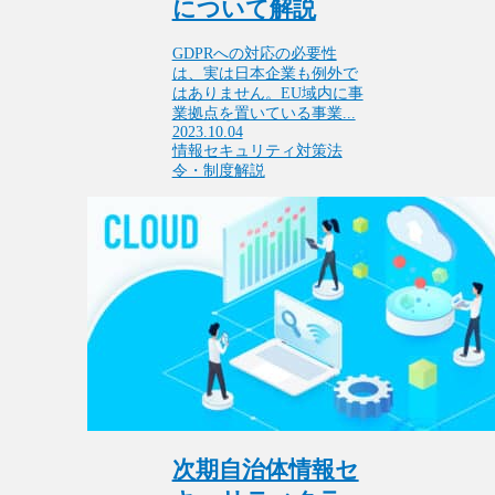
について解説
GDPRへの対応の必要性
は、実は日本企業も例外で
はありません。EU域内に事
業拠点を置いている事業...
2023.10.04
情報セキュリティ対策
法
令・制度解説
次期自治体情報セ