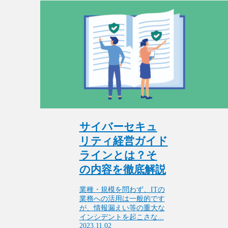
サイバーセキュ
リティ経営ガイド
ラインとは？そ
の内容を徹底解説
業種・規模を問わず、ITの
業務への活用は一般的です
が、情報漏えい等の重大な
インシデントを起こさな...
2023.11.02