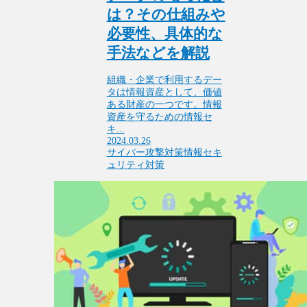
は？その仕組みや
必要性、具体的な
手法などを解説
組織・企業で利用するデー
タは情報資産として、価値
ある財産の一つです。情報
資産を守るための情報セ
キ...
2024.03.26
サイバー攻撃対策
情報セキ
ュリティ対策