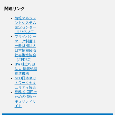
関連リンク
情報マネジメ
ントシステム
認定センター
（ISMS-AC）
プライバシー
マーク制度｜
一般財団法人
日本情報経済
社会推進協会
（JIPDEC）
IPA 独立行政
法人 情報処理
推進機構
NPO日本ネッ
トワークセキ
ュリティ協会
総務省 国民の
ための情報セ
キュリティサ
イト