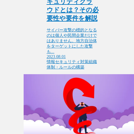
キュリティクラ
ウドとは？その必
要性や要件を解説
サイバー攻撃の標的となる
のは個人や民間企業だけで
はありません。地方自治体
をターゲットにした攻撃
も...
2023.08.01
情報セキュリティ対策
組織
体制・ルールの構築