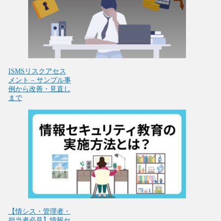
ISMSリスクアセス
メント – サンプル事
例から改善・見直し
まで
【情シス・管理者・
担当者必見】情報セ