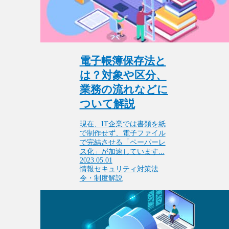
電子帳簿保存法と
は？対象や区分、
業務の流れなどに
ついて解説
現在、IT企業では書類を紙
で制作せず、電子ファイル
で完結させる「ペーパーレ
ス化」が加速しています...
2023.05.01
情報セキュリティ対策
法
令・制度解説