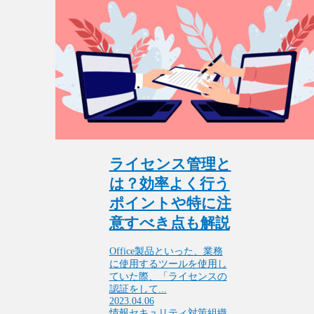
ライセンス管理と
は？効率よく行う
ポイントや特に注
意すべき点も解説​
​​​​Office製品といった、業務
に使用するツールを使用し
ていた際、「ライセンスの
認証をして...
2023.04.06
情報セキュリティ対策
組織