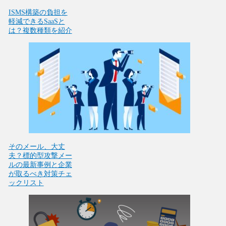
ISMS構築の負担を
軽減できるSaaSと
は？複数種類を紹介
そのメール、大丈
夫？標的型攻撃メー
ルの最新事例と企業
が取るべき対策チェ
ックリスト