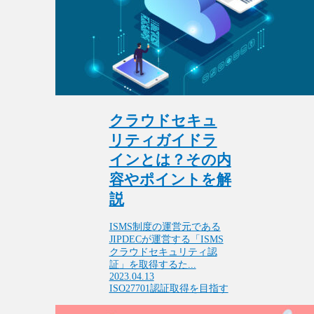
クラウドセキュ
リティガイドラ
インとは？その内
容やポイントを解
説
ISMS制度の運営元である
JIPDECが運営する「ISMS
クラウドセキュリティ認
証」を取得するた...
2023.04.13
ISO27701
認証取得を目指す