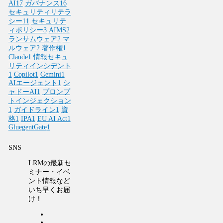
AI
17
ガバナンス
16
セキュリティリテラ
シー
11
セキュリテ
ィポリシー
3
AIMS
2
ランサムウェア
2
マ
ルウェア
2
著作権
1
Claude
1
情報セキュ
リティインシデント
1
Copilot
1
Gemini
1
AIエージェント
1
シ
ャドーAI
1
プロンプ
トインジェクション
1
ガイドライン
1
資
格
1
IPA
1
EU AI Act
1
GluegentGate
1
SNS
LRMの最新セ
ミナー・イベ
ント情報など
いち早くお届
け！