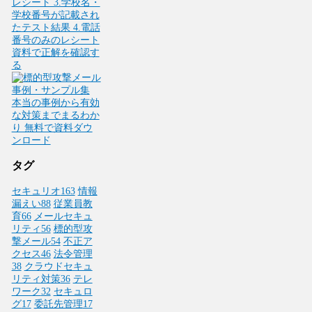
タグ
セキュリオ
163
情報
漏えい
88
従業員教
育
66
メールセキュ
リティ
56
標的型攻
撃メール
54
不正ア
クセス
46
法令管理
38
クラウドセキュ
リティ対策
36
テレ
ワーク
32
セキュロ
グ
17
委託先管理
17