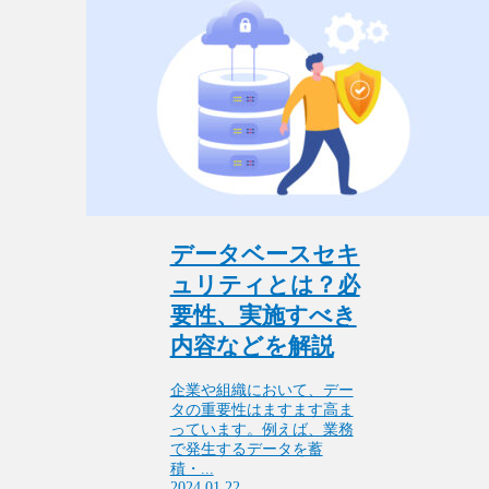
データベースセキ
ュリティとは？必
要性、実施すべき
内容などを解説
企業や組織において、デー
タの重要性はますます高ま
っています。例えば、業務
で発生するデータを蓄
積・...
2024.01.22