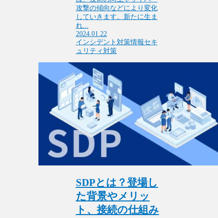
攻撃の傾向などにより変化
していきます。新たに生ま
れ...
2024.01.22
インシデント対策
情報セキ
ュリティ対策
SDPとは？登場し
た背景やメリッ
ト、接続の仕組み