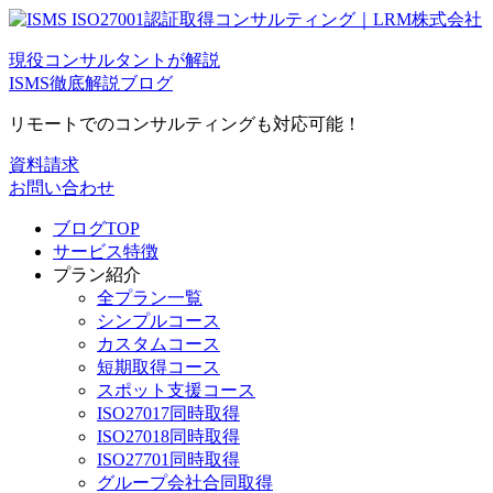
現役コンサルタントが解説
ISMS徹底解説ブログ
リモートでのコンサルティングも対応可能！
資料請求
お問い合わせ
ブログTOP
サービス特徴
プラン紹介
全プラン一覧
シンプルコース
カスタムコース
短期取得コース
スポット支援コース
ISO27017同時取得
ISO27018同時取得
ISO27701同時取得
グループ会社合同取得