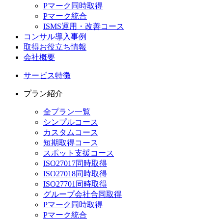
Pマーク同時取得
Pマーク統合
ISMS運用・改善コース
コンサル導入事例
取得お役立ち情報
会社概要
サービス特徴
プラン紹介
全プラン一覧
シンプルコース
カスタムコース
短期取得コース
スポット支援コース
ISO27017同時取得
ISO27018同時取得
ISO27701同時取得
グループ会社合同取得
Pマーク同時取得
Pマーク統合