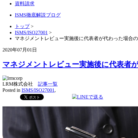
資料請求
ISMS徹底解説ブログ
トップ
>
ISMS/ISO27001
>
マネジメントレビュー実施後に代表者が代わった場合の
2020年07月01日
マネジメントレビュー実施後に代表者
LRM株式会社
記事一覧
Posted in
ISMS/ISO27001
,