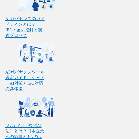
AIガバナンスのガイ
ドラインとは？
IPA・国の指針と実
践プロセス
AIガバナンスツール
選定ガイド！シャド
ーAI対策とISO対応
の具体策
EU AI Act（欧州AI
法）とは？日本企業
への影響と4つのリ