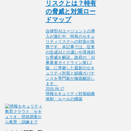
リスクとは？特有
の脅威と対策ロー
ドマップ
自律型AIエージェントの導
入が進む中、特有のセキュ
リティリスクへの対策が急
務です。本記事では、従来
の生成AIとの違いや具体的
な脅威を解説。政府の「AI
事業者ガイドライン第1.2
版」に準拠した最新のセキ
ュリティ対策と組織ガバナ
ンスを専門家が徹底解説し
ます。
2026.06.17
情報セキュリティ対策
組織
体制・ルールの構築