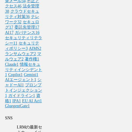
撃メール
54
不正ア
クセス
46
法令管理
38
クラウドセキュ
リティ対策
36
テレ
ワーク
32
セキュロ
グ
17
委託先管理
17
AI
17
ガバナンス
16
セキュリティリテラ
シー
11
セキュリテ
ィポリシー
3
AIMS
2
ランサムウェア
2
マ
ルウェア
2
著作権
1
Claude
1
情報セキュ
リティインシデント
1
Copilot
1
Gemini
1
AIエージェント
1
シ
ャドーAI
1
プロンプ
トインジェクション
1
ガイドライン
1
資
格
1
IPA
1
EU AI Act
1
GluegentGate
1
SNS
LRMの最新セ