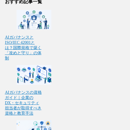
おすすめ記事一覧
AIガバナンスと
ISO/IEC 42001と
は？国際規格で築く
「攻めと守り」の体
制
AIガバナンスの資格
ガイド｜企業の
DX・セキュリティ
担当者が取得すべき
資格と教育手法