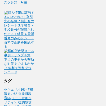
スク分類・対策
タグ
セキュリオ
163
情報
漏えい
88
従業員教
育
66
メールセキュ
リティ
56
標的型攻