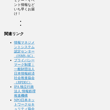
ミナー・イベ
ント情報など
いち早くお届
け！
関連リンク
情報マネジメ
ントシステム
認定センター
（ISMS-AC）
プライバシー
マーク制度｜
一般財団法人
日本情報経済
社会推進協会
（JIPDEC）
IPA 独立行政
法人 情報処理
推進機構
NPO日本ネッ
トワークセキ
ュリティ協会