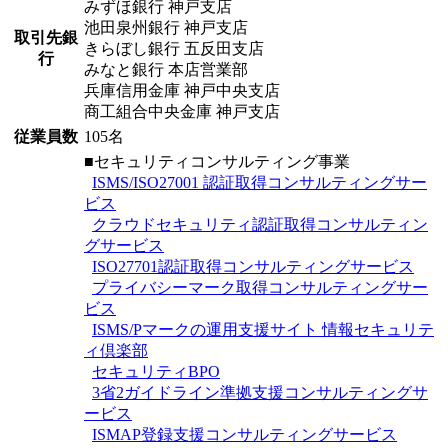
みずほ銀行 神戸支店
池田泉州銀行 神戸支店
取引先銀
きらぼし銀行 五反田支店
行
みなと銀行 本店営業部
兵庫信用金庫 神戸中央支店
商工組合中央金庫 神戸支店
従業員数
105名
■セキュリティコンサルティング事業
ISMS/ISO27001 認証取得コンサルティングサー
ビス
クラウドセキュリティ認証取得コンサルティン
グサービス
ISO27701認証取得コンサルティングサービス
プライバシーマーク取得コンサルティングサー
ビス
ISMS/Pマークの運用支援サイト 情報セキュリテ
ィ倶楽部
セキュリティBPO
3省2ガイドライン準拠支援コンサルティングサ
ービス
ISMAP登録支援コンサルティングサービス