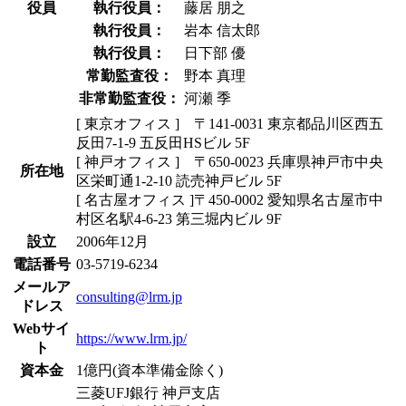
役員
執行役員：
藤居 朋之
執行役員：
岩本 信太郎
執行役員：
日下部 優
常勤監査役：
野本 真理
非常勤監査役：
河瀬 季
[ 東京オフィス ] 〒141-0031 東京都品川区西五
反田7-1-9 五反田HSビル 5F
[ 神戸オフィス ] 〒650-0023 兵庫県神戸市中央
所在地
区栄町通1-2-10 読売神戸ビル 5F
[ 名古屋オフィス ]〒450-0002 愛知県名古屋市中
村区名駅4-6-23 第三堀内ビル 9F
設立
2006年12月
電話番号
03-5719-6234
メールア
consulting@lrm.jp
ドレス
Webサイ
https://www.lrm.jp/
ト
資本金
1億円(資本準備金除く)
三菱UFJ銀行 神戸支店