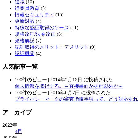
役職
(10)
従業員教育
(5)
情報セキュリティ
(15)
更新対応
(4)
特殊な認証取得のケース
(11)
規格改訂/法令改正
(6)
規格解説
(7)
認証取得のメリット・デメリット
(9)
認証機関
(4)
人気記事一覧
100件のビュー
|
2014年5月16日 に投稿された
個人情報を取得する。～直接書面かそれ以外か～
100件のビュー
|
2016年6月7日 に投稿された
プライバシーマークの審査指摘事項って、どう対応すれ
アーカイブ
2022年
3月
2021年