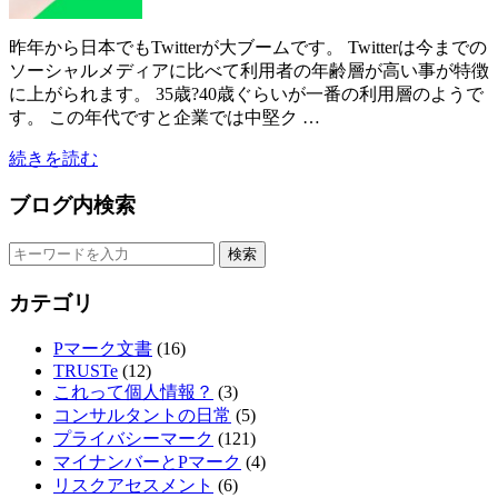
昨年から日本でもTwitterが大ブームです。 Twitterは今までの
ソーシャルメディアに比べて利用者の年齢層が高い事が特徴
に上がられます。 35歳?40歳ぐらいが一番の利用層のようで
す。 この年代ですと企業では中堅ク …
続きを読む
ブログ内検索
カテゴリ
Pマーク文書
(16)
TRUSTe
(12)
これって個人情報？
(3)
コンサルタントの日常
(5)
プライバシーマーク
(121)
マイナンバーとPマーク
(4)
リスクアセスメント
(6)