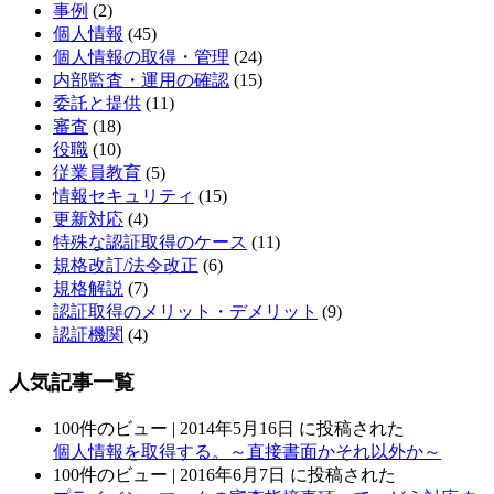
事例
(2)
個人情報
(45)
個人情報の取得・管理
(24)
内部監査・運用の確認
(15)
委託と提供
(11)
審査
(18)
役職
(10)
従業員教育
(5)
情報セキュリティ
(15)
更新対応
(4)
特殊な認証取得のケース
(11)
規格改訂/法令改正
(6)
規格解説
(7)
認証取得のメリット・デメリット
(9)
認証機関
(4)
人気記事一覧
100件のビュー
|
2014年5月16日 に投稿された
個人情報を取得する。～直接書面かそれ以外か～
100件のビュー
|
2016年6月7日 に投稿された