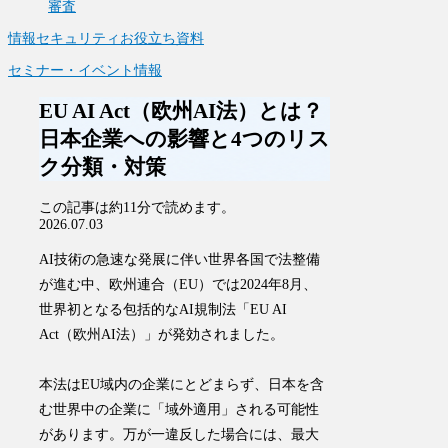
審査
情報セキュリティお役立ち資料
セミナー・イベント情報
EU AI Act（欧州AI法）とは？
日本企業への影響と4つのリス
ク分類・対策
この記事は
約11分
で読めます。
2026.07.03
AI技術の急速な発展に伴い世界各国で法整備
が進む中、欧州連合（EU）では2024年8月、
世界初となる包括的なAI規制法「
EU AI
Act（欧州AI法）
」が発効されました。
本法はEU域内の企業にとどまらず、日本を含
む世界中の企業に「域外適用」される可能性
があります。万が一違反した場合には、最大