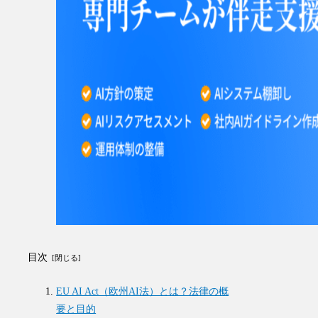
目次
EU AI Act（欧州AI法）とは？法律の概
要と目的