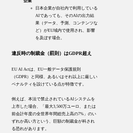
企業
日本企業が自社内で利用している
AIであっても、そのAIの出力結
果（データ、予測、コンテンツな
ど）がEU域内で使用され、影響
を及ぼす場合。
違反時の制裁金（罰則）はGDPR超え
EU AI Actは、EU一般データ保護規則
（GDPR）と同様、あるいはそれ以上に厳しい
ペナルティを設けている点が特徴です。
例えば、
本法で禁止されているAIシステムを
上市した場合、「最大3,500万ユーロ、または
前会計年度の全世界年間総売上高の7%」のい
ずれか高い方という、巨額の制裁金が科され
る恐れがあります
。