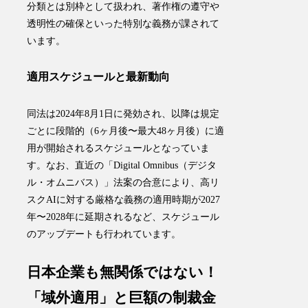
分類とは別枠として扱われ、著作権の遵守や
透明性の確保といった特別な義務が課されて
います。
適用スケジュールと最新動向
同法は2024年8月1日に発効され、以降は規定
ごとに段階的（6ヶ月後〜最大48ヶ月後）に適
用が開始されるスケジュールとなっていま
す。なお、直近の「Digital Omnibus（デジタ
ル・オムニバス）」法案の合意により、高リ
スクAIに対する厳格な義務の適用時期が2027
年〜2028年に延期されるなど、スケジュール
のアップデートも行われています。
日本企業も無関係ではない！
「域外適用」と巨額の制裁金