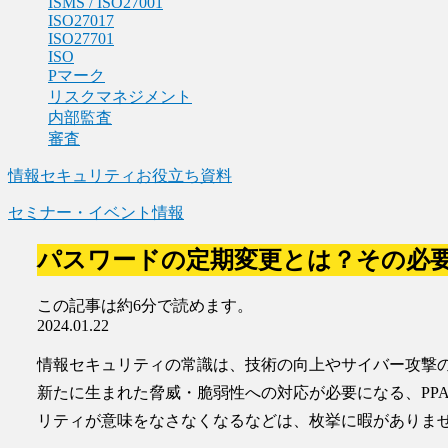
ISMS / ISO27001
ISO27017
ISO27701
ISO
Pマーク
リスクマネジメント
内部監査
審査
情報セキュリティお役立ち資料
セミナー・イベント情報
パスワードの定期変更とは？その必
この記事は
約6分
で読めます。
2024.01.22
情報セキュリティの常識は、技術の向上やサイバー攻撃
新たに生まれた脅威・脆弱性への対応が必要になる、PP
リティが意味をなさなくなるなどは、枚挙に暇がありま