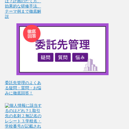
は？計画のたて方、
効果的な研修手法、
テーマ例まで徹底解
説
委託先管理のよくあ
る疑問・質問・お悩
みに徹底回答！