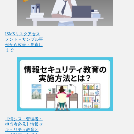
ISMSリスクアセス
メント – サンプル事
例から改善・見直し
まで
【情シス・管理者・
担当者必見】情報セ
キュリティ教育と