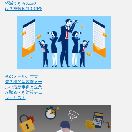
軽減できるSaaSと
は？複数種類を紹介
そのメール、大丈
夫？標的型攻撃メー
ルの最新事例と企業
が取るべき対策チェ
ックリスト