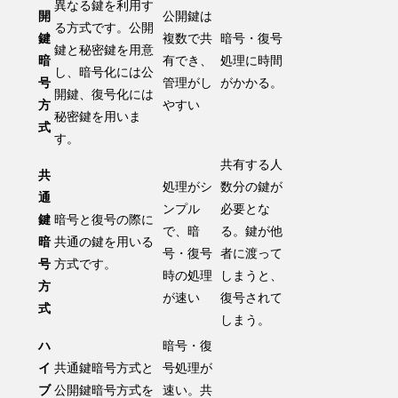
異なる鍵を利用す
開
公開鍵は
る方式です。公開
鍵
複数で共
暗号・復号
鍵と秘密鍵を用意
暗
有でき、
処理に時間
し、暗号化には公
号
管理がし
がかかる。
開鍵、復号化には
方
やすい
秘密鍵を用いま
式
す。
共有する人
共
処理がシ
数分の鍵が
通
ンプル
必要とな
鍵
暗号と復号の際に
で、暗
る。鍵が他
暗
共通の鍵を用いる
号・復号
者に渡って
号
方式です。
時の処理
しまうと、
方
が速い
復号されて
式
しまう。
ハ
暗号・復
イ
共通鍵暗号方式と
号処理が
ブ
公開鍵暗号方式を
速い。共