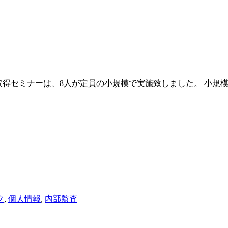
取得セミナーは、8人が定員の小規模で実施致しました。 小規
ク
,
個人情報
,
内部監査